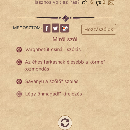
Hasznos volt az írás?
6
0
Népszerű szerzőink:
MEGOSZTOM:
Hozzászólok
cinege
Miről szól
fantom
"Vargabetűt csinál" szólás
Hunor
"Az éhes farkasnak élesebb a körme"
közmondás
Jób Gedeon
"Savanyú a szőlő" szólás
Láron Ádám
"Légy önmagad!" kifejezés
mikkamakka
vörös ördög
nagyöreg