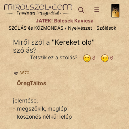
SZÓLÁS ÉS KÖZMONDÁS
témák:
JÁTÉK! Bölcsek Kavicsa
Bibliai
SZÓLÁS és KÖZMONDÁS
/
Nyelvészet
Szólások
Kifejezések
Miről szól a
"
Kereket old
"
szólás?
Közmondások
Tetszik ez a szólás?
8
6
Rímelő
3670
Szállóigék
ÖregTáltos
Szóláscsoportok
Szólások
jelentése:
- megszökik, meglép
Tréfás
- köszönés nélkül lelép