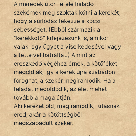
A meredek úton lefelé haladó
szekérnek meg szokták kötni a kerekét,
hogy a súrlódás fékezze a kocsi
IRODALOM
sebességét. (Ebből származik a
SZÓLÁS
"kerékkötő" kifejezésünk is, amikor
És
valaki egy ügyet a viselkedésével vagy
KÖZMONDÁS
a tetteivel hátráltat.) Amint az
ereszkedő végéhez érnek, a kötőféket
PSZICHO
megoldják, így a kerék újra szabadon
ZENE
foroghat, a szekér megiramodik. Ha a
feladat megoldódik, az élet mehet
FILM
tovább a maga útján.
Aki kereket old, megiramodik, futásnak
ÉLETMÓD
ered, akár a kötöttségből
MAGYARSÁG
megszabadult szekér.
És
TÖRTÉNELEM