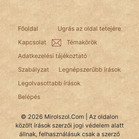
NapHold
Név nélkül
Főoldal
Ugrás az oldal tetejére
pszichopati
Kapcsolat
Témakörök
szegény legény
Adatkezelési tájékoztató
Hoffer Botond
Szabályzat
Legnépszerűbb írások
szemfüles
Legolvasottabb írások
Belépés
© 2026 Mirolszol.Com | Az oldalon
közölt írások szerzői jogi védelem alatt
állnak, felhasználásuk csak a szerző