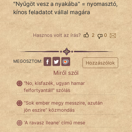
"Nyűgöt vesz a nyakába" = nyomasztó,
kínos feladatot vállal magára
Népszerű szerzőink:
cinege
Hasznos volt az írás?
2
0
fantom
Hunor
MEGOSZTOM:
Hozzászólok
Jób Gedeon
Miről szól
Láron Ádám
"No, kisfazék, ugyan hamar
felfortyantál!" szólás
mikkamakka
"Sok ember megy messzire, azután
vörös ördög
jön eszire" közmondás
nagyöreg
'A ravasz Ileane' című mese