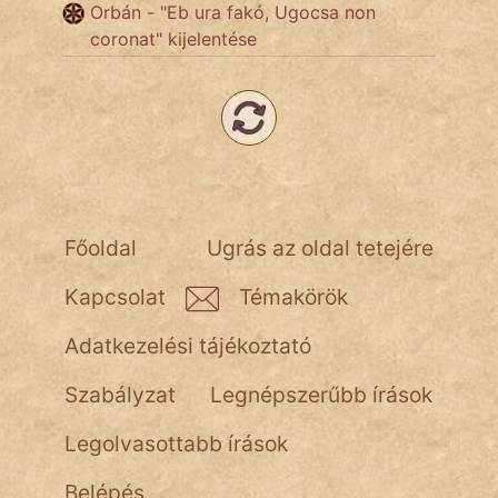
NapHold
Orbán - "Eb ura fakó, Ugocsa non
coronat" kijelentése
Név nélkül
pszichopati
szegény legény
Hoffer Botond
Főoldal
Ugrás az oldal tetejére
szemfüles
Kapcsolat
Témakörök
Adatkezelési tájékoztató
Szabályzat
Legnépszerűbb írások
Legolvasottabb írások
Belépés