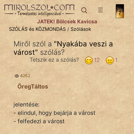
SZÓLÁS ÉS KÖZMONDÁS
témák:
JÁTÉK! Bölcsek Kavicsa
Bibliai
SZÓLÁS és KÖZMONDÁS
/
Szólások
Kifejezések
Miről szól a
"
Nyakába veszi a
várost
Közmondások
"
szólás?
Tetszik ez a szólás?
12
1
Rímelő
4262
Szállóigék
ÖregTáltos
Szóláscsoportok
Szólások
jelentése:
- elindul, hogy bejárja a várost
Tréfás
- felfedezi a várost