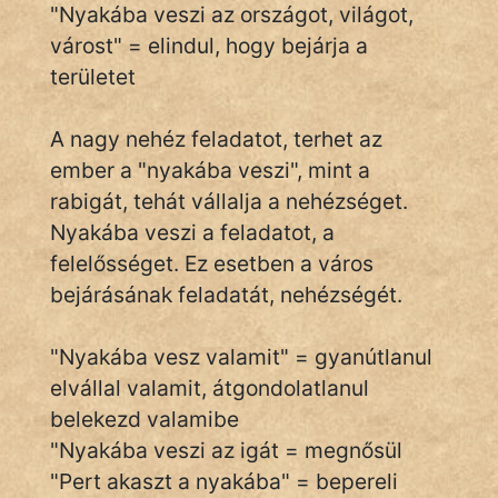
"Nyakába veszi az országot, világot,
várost" = elindul, hogy bejárja a
területet
IRODALOM
SZÓLÁS
A nagy nehéz feladatot, terhet az
És
ember a "nyakába veszi", mint a
KÖZMONDÁS
rabigát, tehát vállalja a nehézséget.
Nyakába veszi a feladatot, a
PSZICHO
felelősséget. Ez esetben a város
ZENE
bejárásának feladatát, nehézségét.
FILM
"Nyakába vesz valamit" = gyanútlanul
ÉLETMÓD
elvállal valamit, átgondolatlanul
belekezd valamibe
MAGYARSÁG
"Nyakába veszi az igát = megnősül
És
"Pert akaszt a nyakába" = bepereli
TÖRTÉNELEM