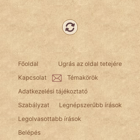
NapHold
Név nélkül
pszichopati
szegény legény
Hoffer Botond
Főoldal
Ugrás az oldal tetejére
szemfüles
Kapcsolat
Témakörök
Adatkezelési tájékoztató
Szabályzat
Legnépszerűbb írások
Legolvasottabb írások
Belépés