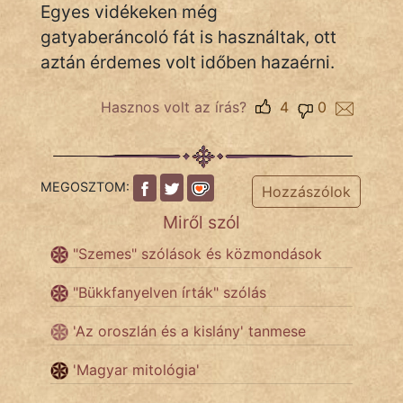
Egyes vidékeken még
gatyaberáncoló fát is használtak, ott
Népszerű szerzőink:
aztán érdemes volt időben hazaérni.
cinege
Hasznos volt az írás?
4
0
fantom
Hunor
MEGOSZTOM:
Hozzászólok
Miről szól
Jób Gedeon
"Szemes" szólások és közmondások
Láron Ádám
"Bükkfanyelven írták" szólás
mikkamakka
'Az oroszlán és a kislány' tanmese
vörös ördög
'Magyar mitológia'
nagyöreg