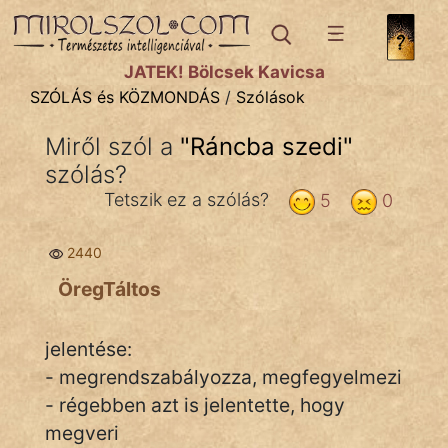
SZÓLÁS ÉS KÖZMONDÁS
témák:
JÁTÉK! Bölcsek Kavicsa
Bibliai
SZÓLÁS és KÖZMONDÁS
/
Szólások
Kifejezések
Miről szól a
"
Ráncba szedi
"
szólás?
Közmondások
Tetszik ez a szólás?
5
0
Rímelő
2440
Szállóigék
ÖregTáltos
Szóláscsoportok
Szólások
jelentése:
- megrendszabályozza, megfegyelmezi
Tréfás
- régebben azt is jelentette, hogy
megveri