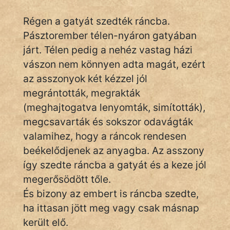
Régen a gatyát szedték ráncba.
Pásztorember télen-nyáron gatyában
IRODALOM
járt. Télen pedig a nehéz vastag házi
SZÓLÁS
vászon nem könnyen adta magát, ezért
És
az asszonyok két kézzel jól
KÖZMONDÁS
megrántották, megrakták
(meghajtogatva lenyomták, simították),
PSZICHO
megcsavarták és sokszor odavágták
ZENE
valamihez, hogy a ráncok rendesen
beékelődjenek az anyagba. Az asszony
FILM
így szedte ráncba a gatyát és a keze jól
megerősödött tőle.
ÉLETMÓD
És bizony az embert is ráncba szedte,
MAGYARSÁG
ha ittasan jött meg vagy csak másnap
És
került elő.
TÖRTÉNELEM