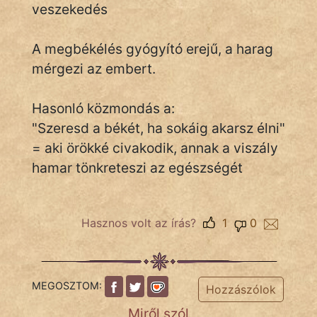
veszekedés
A megbékélés gyógyító erejű, a harag
IRODALOM
mérgezi az embert.
SZÓLÁS
És
Hasonló közmondás a:
KÖZMONDÁS
"Szeresd a békét, ha sokáig akarsz élni"
= aki örökké civakodik, annak a viszály
PSZICHO
hamar tönkreteszi az egészségét
ZENE
FILM
Hasznos volt az írás?
1
0
ÉLETMÓD
MAGYARSÁG
MEGOSZTOM:
És
Hozzászólok
TÖRTÉNELEM
Miről szól