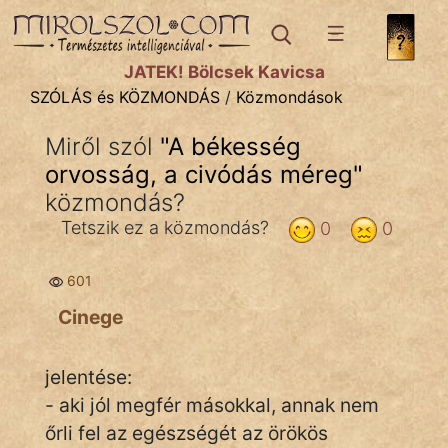
SZÓLÁS ÉS KÖZMONDÁS
témák:
JÁTÉK! Bölcsek Kavicsa
Bibliai
SZÓLÁS és KÖZMONDÁS
/
Közmondások
Kifejezések
Miről szól
"
A békesség
orvosság, a civódás méreg
Közmondások
"
közmondás?
Rímelő
Tetszik ez a közmondás?
0
0
Szállóigék
601
Szóláscsoportok
Cinege
Szólások
jelentése:
Tréfás
- aki jól megfér másokkal, annak nem
őrli fel az egészségét az örökös