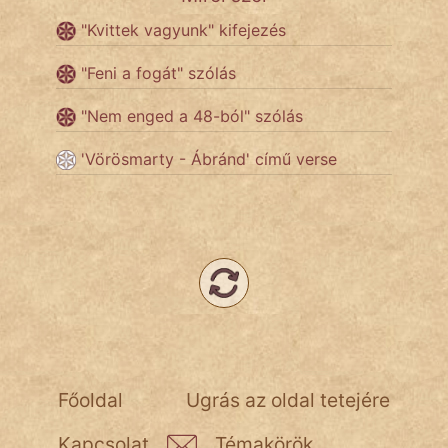
"Kvittek vagyunk" kifejezés
Népszerű szerzőink:
"Feni a fogát" szólás
cinege
"Nem enged a 48-ból" szólás
fantom
'Vörösmarty - Ábránd' című verse
Hunor
Jób Gedeon
Láron Ádám
mikkamakka
vörös ördög
Főoldal
Ugrás az oldal tetejére
nagyöreg
Kapcsolat
Témakörök