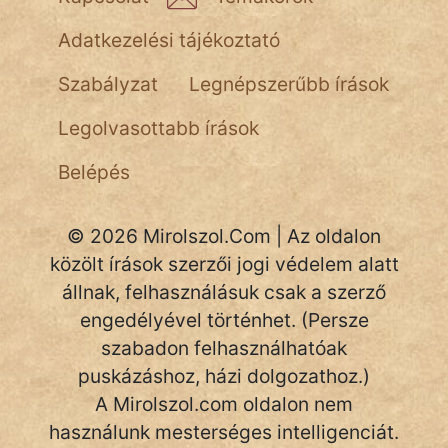
NapHold
Adatkezelési tájékoztató
Név nélkül
Szabályzat
Legnépszerűbb írások
pszichopati
Legolvasottabb írások
szegény legény
Belépés
Hoffer Botond
szemfüles
© 2026 Mirolszol.Com | Az oldalon
közölt írások szerzői jogi védelem alatt
állnak, felhasználásuk csak a szerző
engedélyével történhet. (Persze
szabadon felhasználhatóak
puskázáshoz, házi dolgozathoz.)
A Mirolszol.com oldalon nem
használunk mesterséges intelligenciát.