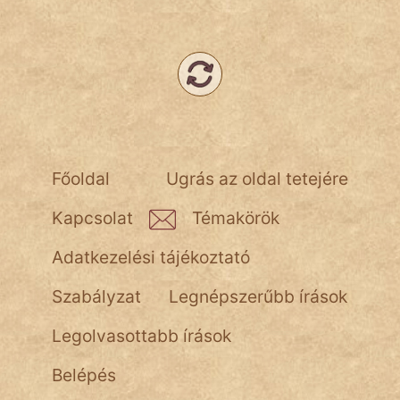
Népszerű szerzőink:
cinege
fantom
Főoldal
Ugrás az oldal tetejére
Hunor
Kapcsolat
Témakörök
Jób Gedeon
Adatkezelési tájékoztató
Láron Ádám
Szabályzat
Legnépszerűbb írások
mikkamakka
Legolvasottabb írások
vörös ördög
Belépés
nagyöreg