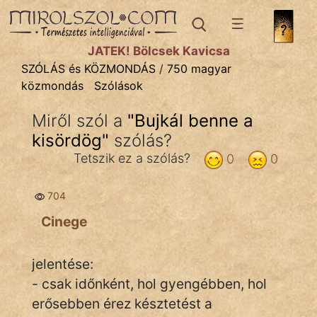
SZÓLÁS ÉS KÖZMONDÁS
témák:
JÁTÉK! Bölcsek Kavicsa
Bibliai
SZÓLÁS és KÖZMONDÁS
/
750 magyar
közmondás
Szólások
Kifejezések
Miről szól a
"
Bujkál benne a
Közmondások
kisördög
"
szólás?
Rímelő
Tetszik ez a szólás?
0
0
Szállóigék
704
Szóláscsoportok
Cinege
Szólások
jelentése:
Tréfás
- csak időnként, hol gyengébben, hol
erősebben érez késztetést a