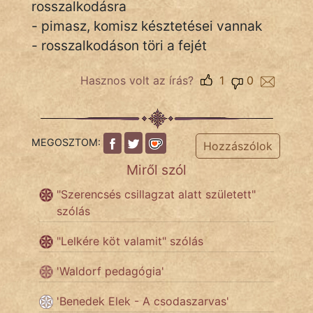
rosszalkodásra
- pimasz, komisz késztetései vannak
- rosszalkodáson töri a fejét
IRODALOM
Hasznos volt az írás?
1
0
SZÓLÁS
És
KÖZMONDÁS
MEGOSZTOM:
Hozzászólok
PSZICHO
Miről szól
ZENE
"Szerencsés csillagzat alatt született"
szólás
FILM
"Lelkére köt valamit" szólás
ÉLETMÓD
'Waldorf pedagógia'
MAGYARSÁG
És
'Benedek Elek - A csodaszarvas'
TÖRTÉNELEM