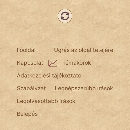
Népszerű szerzőink:
cinege
fantom
Főoldal
Ugrás az oldal tetejére
Hunor
Kapcsolat
Témakörök
Jób Gedeon
Adatkezelési tájékoztató
Láron Ádám
Szabályzat
Legnépszerűbb írások
mikkamakka
Legolvasottabb írások
vörös ördög
Belépés
nagyöreg