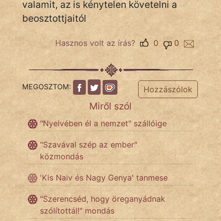
valamit, az is kénytelen követelni a
beosztottjaitól
IRODALOM
Hasznos volt az írás?
0
0
SZÓLÁS
És
KÖZMONDÁS
MEGOSZTOM:
Hozzászólok
PSZICHO
Miről szól
"Nyelvében él a nemzet" szállóige
ZENE
"Szavával szép az ember"
FILM
közmondás
ÉLETMÓD
'Kis Naiv és Nagy Genya' tanmese
MAGYARSÁG
"Szerencséd, hogy öreganyádnak
És
szólítottál!" mondás
TÖRTÉNELEM