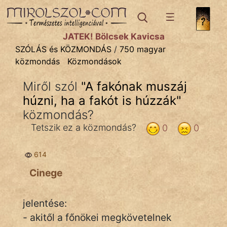
SZÓLÁS ÉS KÖZMONDÁS
témák:
JÁTÉK! Bölcsek Kavicsa
Bibliai
SZÓLÁS és KÖZMONDÁS
/
750 magyar
közmondás
Közmondások
Kifejezések
Miről szól
"
A fakónak muszáj
Közmondások
húzni, ha a fakót is húzzák
"
Rímelő
közmondás?
Tetszik ez a közmondás?
0
0
Szállóigék
Szóláscsoportok
614
Cinege
Szólások
Tréfás
jelentése:
- akitől a főnökei megkövetelnek