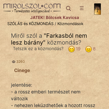
SZÓLÁS ÉS KÖZMONDÁS
témák:
JÁTÉK! Bölcsek Kavicsa
Bibliai
SZÓLÁS és KÖZMONDÁS
/
Közmondások
Kifejezések
Miről szól a
"
Farkasból nem
lesz bárány
Közmondások
"
közmondás?
Tetszik ez a közmondás?
19
8
Rímelő
3260
Szállóigék
Cinege
Szóláscsoportok
Szólások
jelentése:
- a rossz emberi természet nem
Tréfás
változik
- nehezen leküzdhetőek a hozott rossz