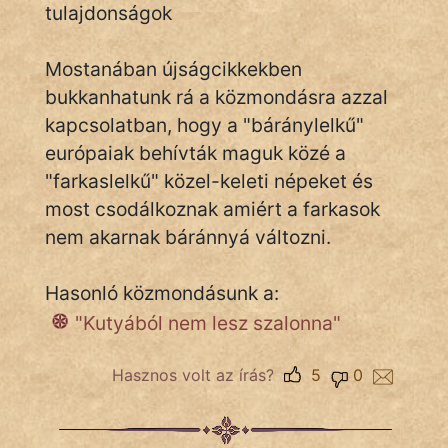
tulajdonságok
Mostanában újságcikkekben
IRODALOM
bukkanhatunk rá a közmondásra azzal
SZÓLÁS
kapcsolatban, hogy a "báránylelkű"
És
európaiak behívták maguk közé a
KÖZMONDÁS
"farkaslelkű" közel-keleti népeket és
most csodálkoznak amiért a farkasok
PSZICHO
nem akarnak báránnyá változni.
ZENE
Hasonló közmondásunk a:
FILM
"Kutyából nem lesz szalonna"
ÉLETMÓD
Hasznos volt az írás?
5
0
MAGYARSÁG
És
TÖRTÉNELEM