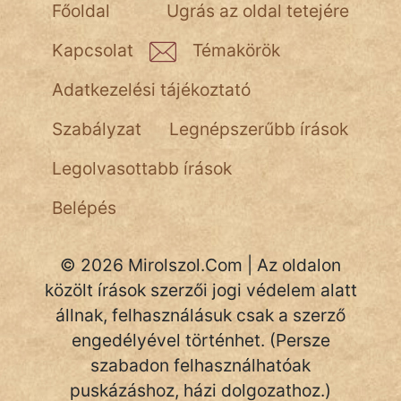
Főoldal
Ugrás az oldal tetejére
NapHold
Kapcsolat
Témakörök
Név nélkül
Adatkezelési tájékoztató
pszichopati
Szabályzat
Legnépszerűbb írások
szegény legény
Legolvasottabb írások
Hoffer Botond
Belépés
szemfüles
© 2026 Mirolszol.Com | Az oldalon
közölt írások szerzői jogi védelem alatt
állnak, felhasználásuk csak a szerző
engedélyével történhet. (Persze
szabadon felhasználhatóak
puskázáshoz, házi dolgozathoz.)