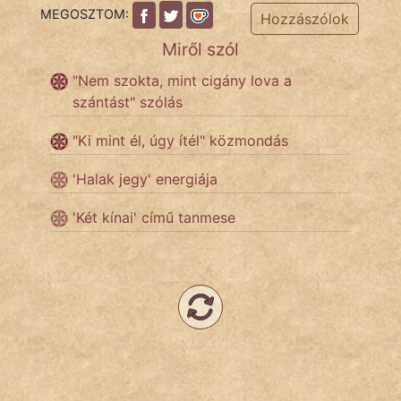
MEGOSZTOM:
Hozzászólok
Miről szól
Népszerű szerzőink:
"Nem szokta, mint cigány lova a
szántást" szólás
cinege
"Ki mint él, úgy ítél" közmondás
fantom
'Halak jegy' energiája
Hunor
'Két kínai' című tanmese
Jób Gedeon
Láron Ádám
mikkamakka
vörös ördög
nagyöreg