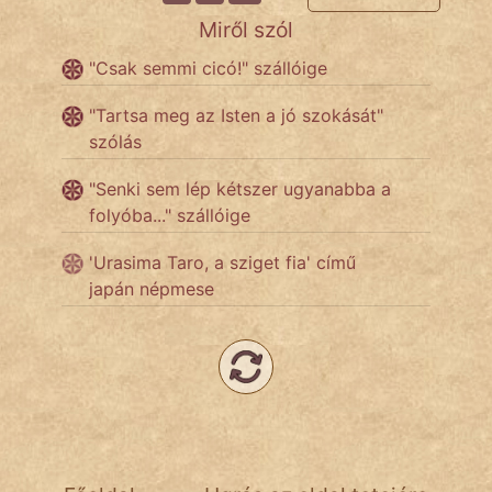
Miről szól
Népszerű szerzőink:
"Csak semmi cicó!" szállóige
"Tartsa meg az Isten a jó szokását"
cinege
szólás
fantom
"Senki sem lép kétszer ugyanabba a
folyóba..." szállóige
Hunor
'Urasima Taro, a sziget fia' című
Jób Gedeon
japán népmese
Láron Ádám
mikkamakka
vörös ördög
nagyöreg