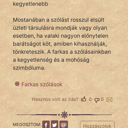
kegyetlenebb
Mostanában a szólást rosszul elsült
IRODALOM
üzleti társulásra mondják vagy olyan
SZÓLÁS
esetben, ha valaki nagyon előnytelen
És
barátságot köt, amiben kihasználják,
KÖZMONDÁS
tönkreteszik. A farkas a szólásainkban
a kegyetlenség és a mohóság
PSZICHO
szimbóluma.
ZENE
Farkas szólások
FILM
Hasznos volt az írás?
0
0
ÉLETMÓD
MAGYARSÁG
És
MEGOSZTOM:
Hozzászólok
TÖRTÉNELEM