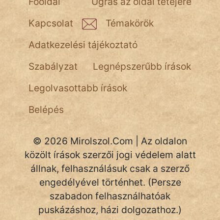
Főoldal
Ugrás az oldal tetejére
NapHold
Kapcsolat
Témakörök
Név nélkül
Adatkezelési tájékoztató
pszichopati
Szabályzat
Legnépszerűbb írások
szegény legény
Legolvasottabb írások
Hoffer Botond
Belépés
szemfüles
© 2026 Mirolszol.Com | Az oldalon
közölt írások szerzői jogi védelem alatt
állnak, felhasználásuk csak a szerző
engedélyével történhet. (Persze
szabadon felhasználhatóak
puskázáshoz, házi dolgozathoz.)