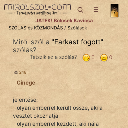
SZÓLÁS ÉS KÖZMONDÁS
témák:
JÁTÉK! Bölcsek Kavicsa
Bibliai
SZÓLÁS és KÖZMONDÁS
/
Szólások
Kifejezések
Miről szól a
"
Farkast fogott
"
szólás?
Közmondások
Tetszik ez a szólás?
0
0
Rímelő
248
Szállóigék
Cinege
Szóláscsoportok
Szólások
jelentése:
- olyan emberrel került össze, aki a
Tréfás
vesztét okozhatja
- olyan emberrel kezdett, aki nála