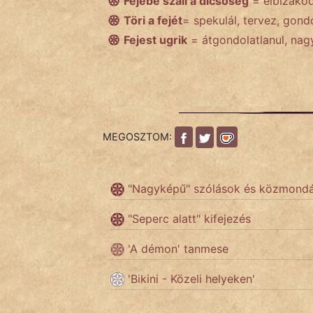
Fejébe száll a dicsőség
= elbizakodo
NapHold
Töri a fejét
= spekulál, tervez, gond
Fejest ugrik
= átgondolatlanul, nagy
Név nélkül
pszichopati
szegény legény
Hoffer Botond
MEGOSZTOM:
szemfüles
"Nagyképű" szólások és közmond
"Seperc alatt" kifejezés
'A démon' tanmese
'Bikini - Közeli helyeken'