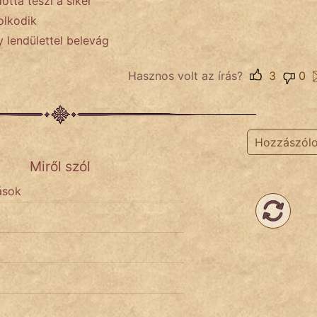
ttá teszi a siker
olkodik
 lendülettel belevág
Hasznos volt az írás?
3
0
Hozzászól
Miről szól
ások