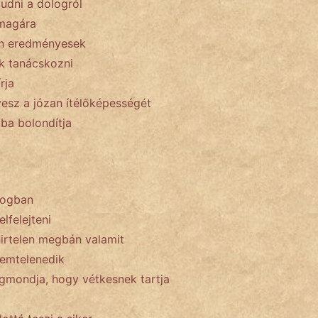
udni a dologról
magára
n eredményesek
k tanácskozni
rja
esz a józan ítélőképességét
a bolondítja
logban
lfelejteni
hirtelen megbán valamit
zemtelenedik
mondja, hogy vétkesnek tartja