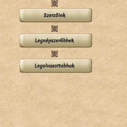
Szerzőink
Legnépszerűbbek
Legolvasottabbak