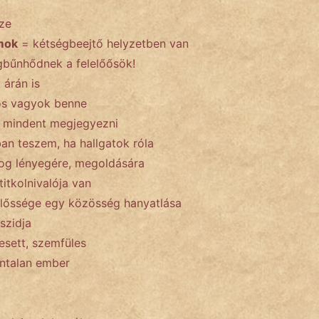
ze
ámok
= kétségbeejtő helyzetben van
bűnhődnek a felelőősök!
 árán is
tos vagyok benne
 mindent megjegyezni
an teszem, ha hallgatok róla
log lényegére, megoldására
itkolnivalója van
előssége egy közösség hanyatlása
zidja
esett, szemfüles
ntalan ember