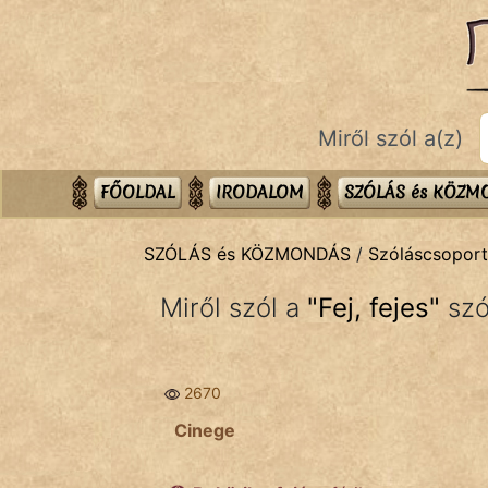
SZÓLÁS ÉS KÖZMONDÁS
témák:
Bibliai
Miről szól a(z)
Kifejezések
Közmondások
FŐOLDAL
IRODALOM
SZÓLÁS és KÖZ
Rímelő
SZÓLÁS és KÖZMONDÁS
/
Szóláscsopor
Szállóigék
Miről szól a
"
Fej, fejes
"
szó
Szóláscsoportok
Szólások
2670
Tréfás
Cinege