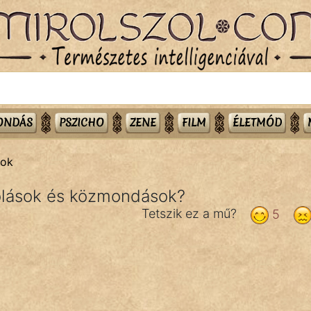
MONDÁS
PSZICHO
ZENE
FILM
ÉLETMÓD
tok
lások és közmondások?
Tetszik ez a mű?
5