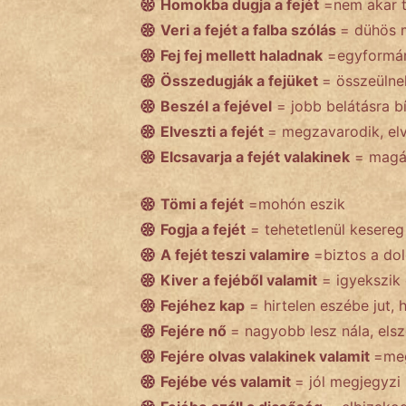
Homokba dugja a fejét
=nem akar t
Veri a fejét a falba szólás
= dühös 
Népszerű szerzőink:
Fej fej mellett haladnak
=egyformá
Összedugják a fejüket
= összeülne
cinege
Beszél a fejével
= jobb belátásra bí
Elveszti a fejét
= megzavarodik, elv
fantom
Elcsavarja a fejét valakinek
= magáb
Hunor
Tömi a fejét
=mohón eszik
Jób Gedeon
Fogja a fejét
= tehetetlenül kesereg
A fejét teszi valamire
=biztos a do
Láron Ádám
Kiver a fejéből valamit
= igyekszik e
mikkamakka
Fejéhez kap
= hirtelen eszébe jut, 
Fejére nő
= nagyobb lesz nála, els
vörös ördög
Fejére olvas valakinek valamit
=meg
Fejébe vés valamit
= jól megjegyzi
nagyöreg