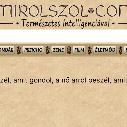
MONDÁS
PSZICHO
ZENE
FILM
ÉLETMÓD
szél, amit gondol, a nő arról beszél, ami