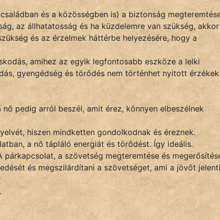
 családban és a közösségben is) a biztonság megteremtése
ság, az állhatatosság és ha küzdelemre van szükség, akkor
szükség és az érzelmek háttérbe helyezésére, hogy a
skodás, amihez az egyik legfontosabb eszköze a lelki
dás, gyengédség és törődés nem történhet nyitott érzékek
 a nő pedig arról beszél, amit érez, könnyen elbeszélnek
yelvét, hiszen mindketten gondolkodnak és éreznek.
atban, a nő tápláló energiát és törődést. Így ideális.
 A párkapcsolat, a szövetség megteremtése és megerősítés
dését és megszilárdítani a szövetséget, ami a jövőt jelenti
.