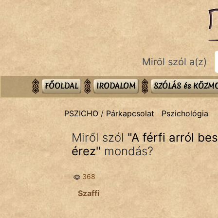
PSZICHO
témák:
Asztrológia
Miről szól a(z)
Gyerekpszicho
Párkapcsolat
FŐOLDAL
IRODALOM
SZÓLÁS és KÖZ
Pszichológia
PSZICHO
/
Párkapcsolat
Pszichológia
Tanmese
Miről szól
"
A férfi arról be
érez
"
mondás?
368
IRODALOM
Szaffi
SZÓLÁS