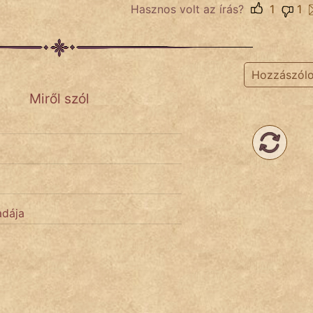
Hasznos volt az írás?
1
1
Hozzászól
Miről szól
adája