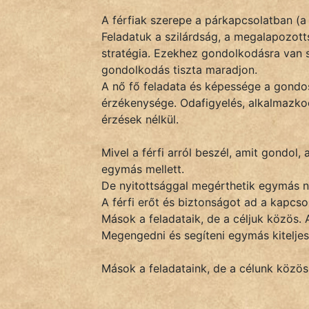
És
A férfiak szerepe a párkapcsolatban (a
KÖZMONDÁS
Feladatuk a szilárdság, a megalapozott
stratégia. Ezekhez gondolkodásra van 
PSZICHO
gondolkodás tiszta maradjon.
A nő fő feladata és képessége a gondo
ZENE
érzékenysége. Odafigyelés, alkalmazko
érzések nélkül.
FILM
ÉLETMÓD
Mivel a férfi arról beszél, amit gondol,
egymás mellett.
MAGYARSÁG
De nyitottsággal megérthetik egymás n
És
A férfi erőt és biztonságot ad a kapcsol
TÖRTÉNELEM
Mások a feladataik, de a céljuk közös.
Megengedni és segíteni egymás kiteljese
Népszerű szerzőink:
Mások a feladataink, de a célunk közös
cinege