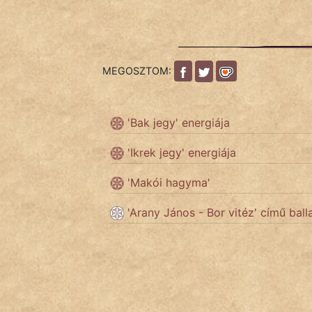
fantom
Hunor
MEGOSZTOM:
Jób Gedeon
Láron Ádám
'Bak jegy' energiája
mikkamakka
'Ikrek jegy' energiája
vörös ördög
'Makói hagyma'
nagyöreg
'Arany János - Bor vitéz' című ball
NapHold
Név nélkül
pszichopati