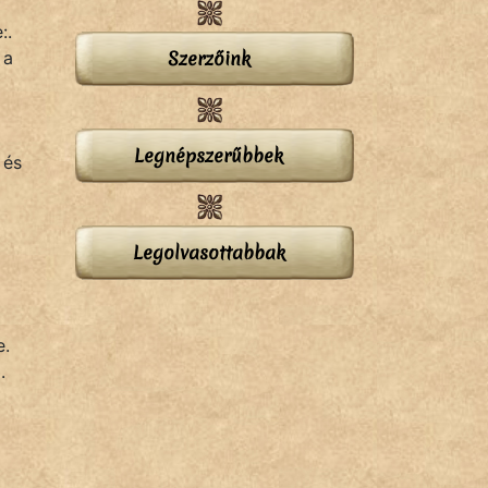
:.
Szerzőink
 a
Legnépszerűbbek
 és
Legolvasottabbak
e.
.