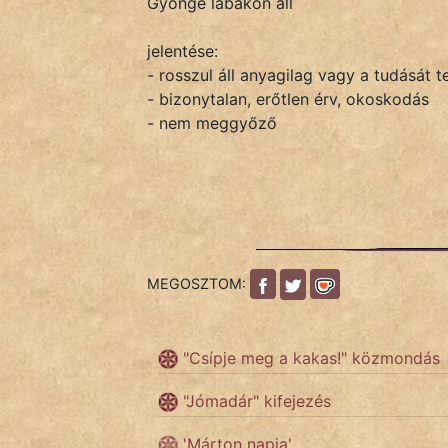
Gyönge lábakon áll
jelentése:
IRODALOM
- rosszul áll anyagilag vagy a tudását t
- bizonytalan, erőtlen érv, okoskodás
SZÓLÁS
- nem meggyőző
És
KÖZMONDÁS
PSZICHO
ZENE
MEGOSZTOM:
FILM
ÉLETMÓD
"Csípje meg a kakas!" közmondás
MAGYARSÁG
"Jómadár" kifejezés
És
TÖRTÉNELEM
'Márton napja'