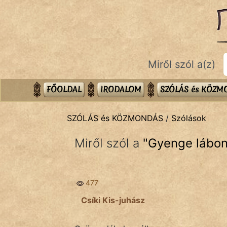
SZÓLÁS ÉS KÖZMONDÁS
témák:
Bibliai
Miről szól a(z)
Kifejezések
Közmondások
FŐOLDAL
IRODALOM
SZÓLÁS és KÖZ
Rímelő
SZÓLÁS és KÖZMONDÁS
/
Szólások
Szállóigék
Miről szól a
"
Gyenge lábon 
Szóláscsoportok
Szólások
477
Tréfás
Csíki Kis-juhász