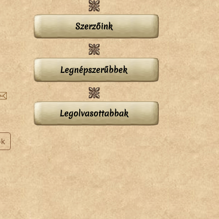
Szerzőink
Legnépszerűbbek
Legolvasottabbak
ok