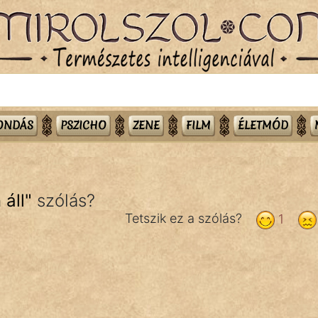
MONDÁS
PSZICHO
ZENE
FILM
ÉLETMÓD
áll
"
szólás?
Tetszik ez a szólás?
1