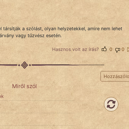
 társítják a szólást, olyan helyzetekkel, amire nem lehet
 járvány vagy tűzvész esetén.
Hasznos volt az írás?
0
0
Hozzászól
Miről szól
ok