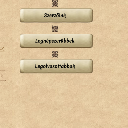
Szerzőink
Legnépszerűbbek
Legolvasottabbak
ok