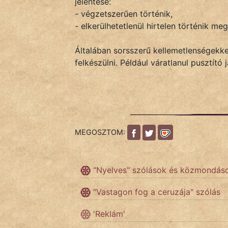
jelentése:
- végzetszerűen történik,
- elkerülhetetlenül hirtelen történik meg
IRODALOM
Általában sorsszerű kellemetlenségekkel
SZÓLÁS
felkészülni. Például váratlanul pusztító
És
KÖZMONDÁS
PSZICHO
ZENE
MEGOSZTOM:
FILM
"Nyelves" szólások és közmondás
ÉLETMÓD
"Vastagon fog a ceruzája" szólás
MAGYARSÁG
'Reklám'
És
TÖRTÉNELEM