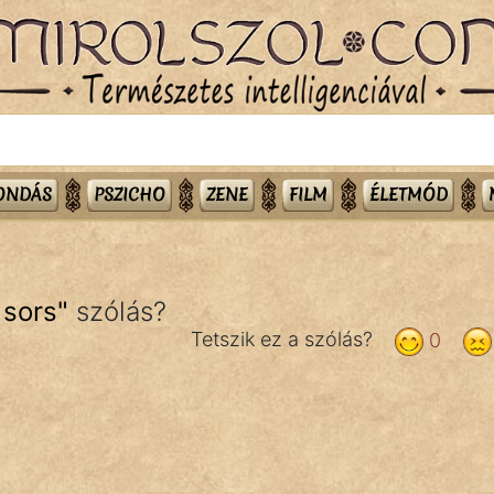
MONDÁS
PSZICHO
ZENE
FILM
ÉLETMÓD
 sors
"
szólás?
Tetszik ez a szólás?
0