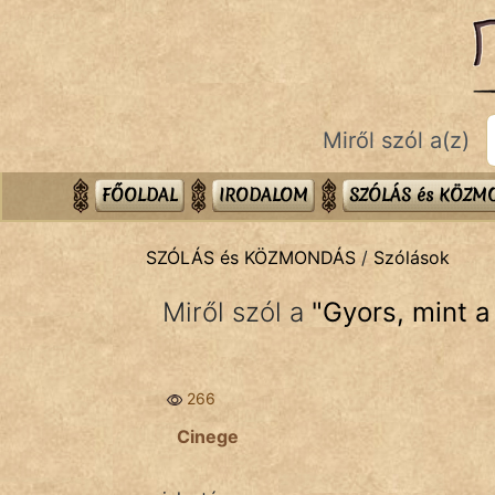
SZÓLÁS ÉS KÖZMONDÁS
témák:
Bibliai
Miről szól a(z)
Kifejezések
Közmondások
FŐOLDAL
IRODALOM
SZÓLÁS és KÖZ
Rímelő
SZÓLÁS és KÖZMONDÁS
/
Szólások
Szállóigék
Miről szól a
"
Gyors, mint a
Szóláscsoportok
Szólások
266
Tréfás
Cinege