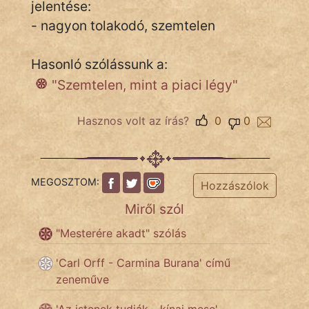
jelentése:
- nagyon tolakodó, szemtelen
IRODALOM
Hasonló szólássunk a:
SZÓLÁS
"Szemtelen, mint a piaci légy"
És
KÖZMONDÁS
Hasznos volt az írás?
0
0
PSZICHO
ZENE
MEGOSZTOM:
Hozzászólok
FILM
Miről szól
"Mesterére akadt" szólás
ÉLETMÓD
'Carl Orff - Carmina Burana' című
MAGYARSÁG
zeneműve
És
TÖRTÉNELEM