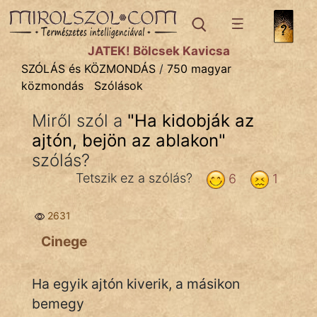
SZÓLÁS ÉS KÖZMONDÁS
témák:
JÁTÉK! Bölcsek Kavicsa
Bibliai
SZÓLÁS és KÖZMONDÁS
/
750 magyar
közmondás
Szólások
Kifejezések
Miről szól a
"
Ha kidobják az
Közmondások
ajtón, bejön az ablakon
"
Rímelő
szólás?
Tetszik ez a szólás?
6
1
Szállóigék
Szóláscsoportok
2631
Cinege
Szólások
Tréfás
Ha egyik ajtón kiverik, a másikon
bemegy