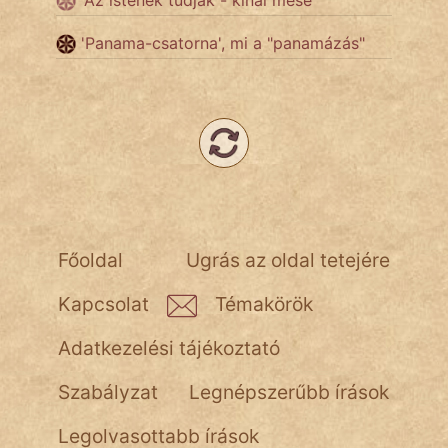
'Az istenek tudják - kínai mese'
Népszerű szerzőink:
'Panama-csatorna', mi a "panamázás"
cinege
fantom
Hunor
Jób Gedeon
Főoldal
Ugrás az oldal tetejére
Láron Ádám
Kapcsolat
Témakörök
mikkamakka
Adatkezelési tájékoztató
vörös ördög
Szabályzat
Legnépszerűbb írások
nagyöreg
Legolvasottabb írások