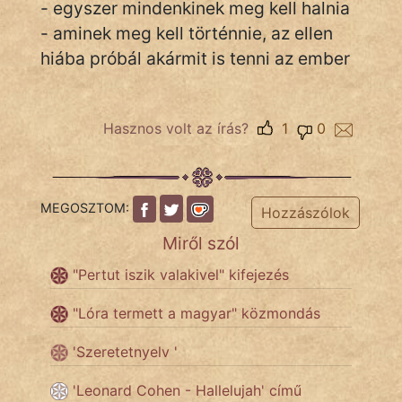
- egyszer mindenkinek meg kell halnia
- aminek meg kell történnie, az ellen
hiába próbál akármit is tenni az ember
IRODALOM
SZÓLÁS
És
Hasznos volt az írás?
1
0
KÖZMONDÁS
PSZICHO
MEGOSZTOM:
Hozzászólok
ZENE
Miről szól
FILM
"Pertut iszik valakivel" kifejezés
ÉLETMÓD
"Lóra termett a magyar" közmondás
MAGYARSÁG
'Szeretetnyelv '
És
TÖRTÉNELEM
'Leonard Cohen - Hallelujah' című