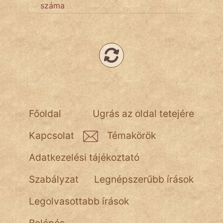
száma
Népszerű szerzőink:
cinege
fantom
Hunor
Főoldal
Ugrás az oldal tetejére
Jób Gedeon
Kapcsolat
Témakörök
Láron Ádám
Adatkezelési tájékoztató
mikkamakka
Szabályzat
Legnépszerűbb írások
vörös ördög
Legolvasottabb írások
nagyöreg