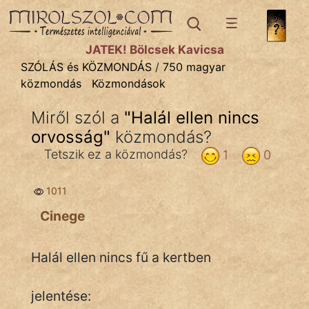
SZÓLÁS ÉS KÖZMONDÁS
témák:
JÁTÉK! Bölcsek Kavicsa
Bibliai
SZÓLÁS és KÖZMONDÁS
/
750 magyar
közmondás
Közmondások
Kifejezések
Miről szól a
"
Halál ellen nincs
Közmondások
orvosság
"
közmondás?
Rímelő
Tetszik ez a közmondás?
1
0
Szállóigék
1011
Szóláscsoportok
Cinege
Szólások
Halál ellen nincs fű a kertben
Tréfás
jelentése: