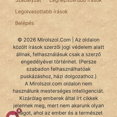
Szabályzat
Legnépszerűbb írások
NapHold
Legolvasottabb írások
Név nélkül
Belépés
pszichopati
© 2026 Mirolszol.Com | Az oldalon
szegény legény
közölt írások szerzői jogi védelem alatt
Hoffer Botond
állnak, felhasználásuk csak a szerző
engedélyével történhet. (Persze
szemfüles
szabadon felhasználhatóak
puskázáshoz, házi dolgozathoz.)
A Mirolszol.com oldalon nem
használunk mesterséges intelligenciát.
Kizárólag emberek által írt cikkek
jelennek meg, mert nem akarunk olyan
X
világot, ahol az ember és a természet