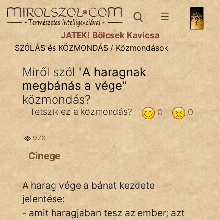
SZÓLÁS ÉS KÖZMONDÁS
témák:
JÁTÉK! Bölcsek Kavicsa
Bibliai
SZÓLÁS és KÖZMONDÁS
/
Közmondások
Kifejezések
Miről szól
"
A haragnak
megbánás a vége
Közmondások
"
közmondás?
Rímelő
Tetszik ez a közmondás?
0
0
Szállóigék
976
Szóláscsoportok
Cinege
Szólások
A harag vége a bánat kezdete
Tréfás
jelentése:
- amit haragjában tesz az ember; azt