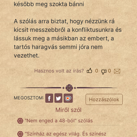
később meg szokta bánni
A szólás arra biztat, hogy nézzünk rá
IRODALOM
kicsit messzebbről a konfliktusunkra és
SZÓLÁS
lássuk meg a másikban az embert, a
És
tartós haragvás semmi jóra nem
KÖZMONDÁS
vezethet.
PSZICHO
Hasznos volt az írás?
0
0
ZENE
FILM
MEGOSZTOM:
Hozzászólok
ÉLETMÓD
Miről szól
"Nem enged a 48-ból" szólás
MAGYARSÁG
És
"Színház az egész világ. És színész
TÖRTÉNELEM