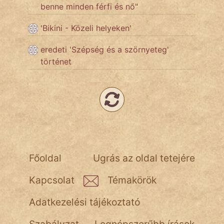
benne minden férfi és nő"
Népszerű szerzőink:
'Bikini - Közeli helyeken'
eredeti 'Szépség és a szörnyeteg'
cinege
történet
fantom
Hunor
Jób Gedeon
Láron Ádám
Főoldal
Ugrás az oldal tetejére
mikkamakka
Kapcsolat
Témakörök
vörös ördög
Adatkezelési tájékoztató
nagyöreg