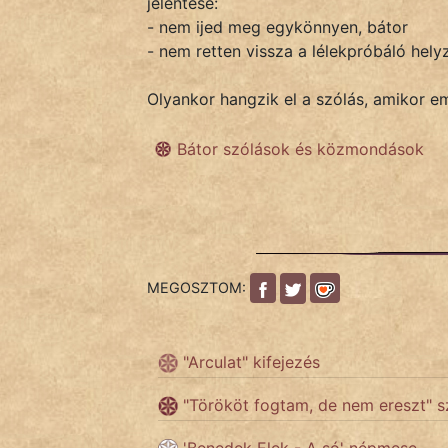
jelentése:
- nem ijed meg egykönnyen, bátor
- nem retten vissza a lélekpróbáló hely
IRODALOM
Olyankor hangzik el a szólás, amikor em
SZÓLÁS
És
Bátor szólások és közmondások
KÖZMONDÁS
PSZICHO
ZENE
MEGOSZTOM:
FILM
ÉLETMÓD
"Arculat" kifejezés
MAGYARSÁG
"Törököt fogtam, de nem ereszt" s
És
TÖRTÉNELEM
'Benedek Elek - A só' népmese