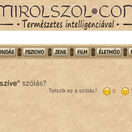
MONDÁS
PSZICHO
ZENE
FILM
ÉLETMÓD
szíve
"
szólás?
Tetszik ez a szólás?
9