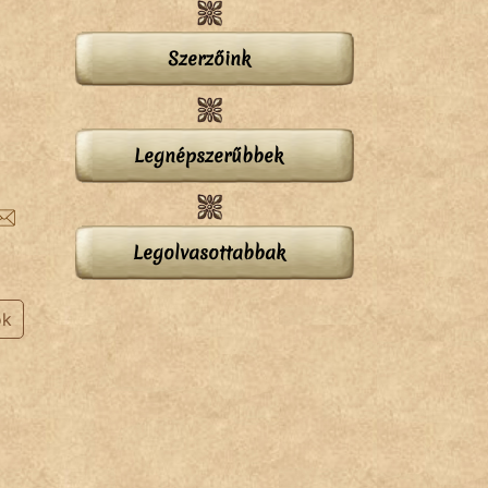
Szerzőink
Legnépszerűbbek
Legolvasottabbak
ok