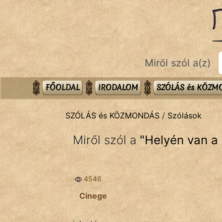
SZÓLÁS ÉS KÖZMONDÁS
témák:
Bibliai
Miről szól a(z)
Kifejezések
Közmondások
FŐOLDAL
IRODALOM
SZÓLÁS és KÖZ
Rímelő
SZÓLÁS és KÖZMONDÁS
/
Szólások
Szállóigék
Miről szól a
"
Helyén van a 
Szóláscsoportok
Szólások
4546
Tréfás
Cinege