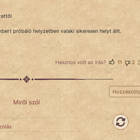
zettől
bert próbáló helyzetben valaki sikeresen helyt állt.
Hasznos volt az írás?
11
2
Hozzászól
Miről szól
zólás