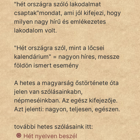
"hét országra szóló lakodalmat
csaptak"mondat, ami jól kifejezi, hogy
milyen nagy hírű és emlékezetes
IRODALOM
lakodalom volt.
SZÓLÁS
És
"Hét országra szól, mint a lőcsei
KÖZMONDÁS
kalendárium" = nagyon híres, messze
földön ismert esemény
PSZICHO
ZENE
A hetes a magyarság őstörténete óta
jelen van szólásainkabn,
FILM
népmeséinkban. Az egész kifejezője.
Azt jelenti: nagyon, teljesen, egészen.
ÉLETMÓD
MAGYARSÁG
további hetes szólásaink itt:
És
Hét nyelven beszél
TÖRTÉNELEM