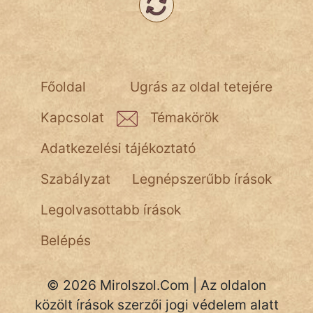
NapHold
Név nélkül
pszichopati
Főoldal
Ugrás az oldal tetejére
szegény legény
Kapcsolat
Témakörök
Hoffer Botond
Adatkezelési tájékoztató
szemfüles
Szabályzat
Legnépszerűbb írások
Legolvasottabb írások
Belépés
© 2026 Mirolszol.Com | Az oldalon
közölt írások szerzői jogi védelem alatt