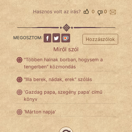
Hasznos volt az írás?
0
0
Népszerű szerzőink:
cinege
MEGOSZTOM:
Hozzászólok
fantom
Miről szól
"Többen halnak borban, hogysem a
Hunor
tengerben" közmondás
Jób Gedeon
"Illa berek, nádak, erek" szólás
Láron Ádám
'Gazdag papa, szegény papa' című
mikkamakka
könyv
'Márton napja'
vörös ördög
nagyöreg