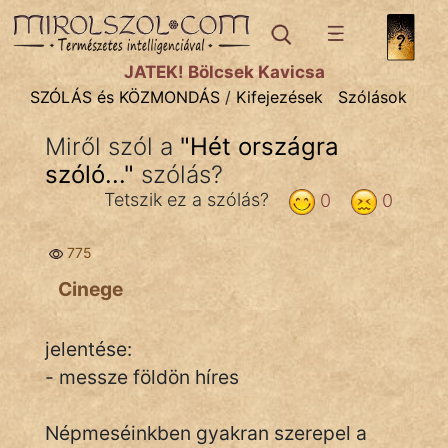
SZÓLÁS ÉS KÖZMONDÁS
témák:
JÁTÉK! Bölcsek Kavicsa
Bibliai
SZÓLÁS és KÖZMONDÁS
/
Kifejezések
Szólások
Kifejezések
Miről szól a
"
Hét országra
szóló...
Közmondások
"
szólás?
Tetszik ez a szólás?
0
0
Rímelő
775
Szállóigék
Cinege
Szóláscsoportok
Szólások
jelentése:
- messze földön híres
Tréfás
Népmeséinkben gyakran szerepel a