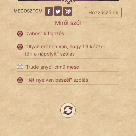
MEGOSZTOM:
Hozzászólok
Népszerű szerzőink:
Miről szól
cinege
"zabos" kifejezés
fantom
"Olyan erőben van, hogy fél kézzel
töri a nápolyit" szólás
Hunor
'Trude anyó' című mese
Jób Gedeon
"Hét nyelven beszél" szólás
Láron Ádám
mikkamakka
vörös ördög
nagyöreg