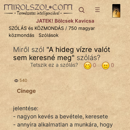
SZÓLÁS ÉS KÖZMONDÁS
témák:
JÁTÉK! Bölcsek Kavicsa
Bibliai
SZÓLÁS és KÖZMONDÁS
/
750 magyar
közmondás
Szólások
Kifejezések
Miről szól
"
A hideg vízre valót
Közmondások
sem keresné meg
"
szólás?
Rímelő
Tetszik ez a szólás?
0
0
Szállóigék
540
Szóláscsoportok
Cinege
Szólások
jelentése:
Tréfás
- nagyon kevés a bevétele, keresete
- annyira alkalmatlan a munkára, hogy