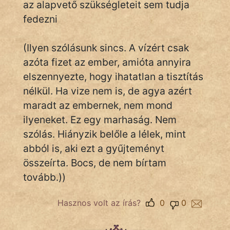
az alapvető szükségleteit sem tudja
fedezni
IRODALOM
(Ilyen szólásunk sincs. A vízért csak
SZÓLÁS
azóta fizet az ember, amióta annyira
És
elszennyezte, hogy ihatatlan a tisztítás
KÖZMONDÁS
nélkül. Ha vize nem is, de agya azért
maradt az embernek, nem mond
PSZICHO
ilyeneket. Ez egy marhaság. Nem
ZENE
szólás. Hiányzik belőle a lélek, mint
abból is, aki ezt a gyűjteményt
FILM
összeírta. Bocs, de nem bírtam
ÉLETMÓD
tovább.))
MAGYARSÁG
Hasznos volt az írás?
0
0
És
TÖRTÉNELEM