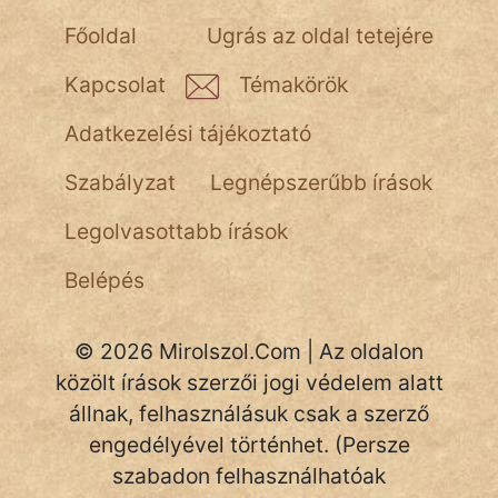
NapHold
Főoldal
Ugrás az oldal tetejére
Név nélkül
Kapcsolat
Témakörök
pszichopati
Adatkezelési tájékoztató
szegény legény
Szabályzat
Legnépszerűbb írások
Hoffer Botond
Legolvasottabb írások
szemfüles
Belépés
© 2026 Mirolszol.Com | Az oldalon
közölt írások szerzői jogi védelem alatt
állnak, felhasználásuk csak a szerző
engedélyével történhet. (Persze
szabadon felhasználhatóak