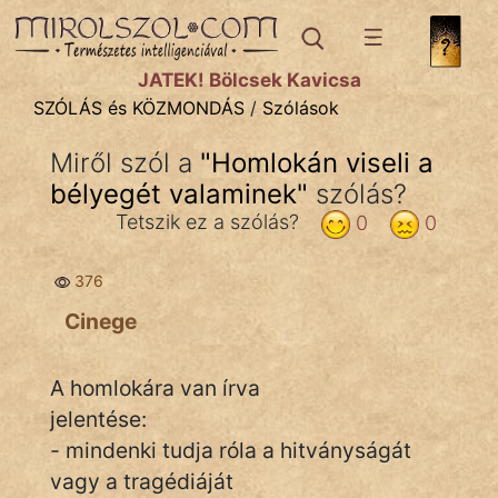
SZÓLÁS ÉS KÖZMONDÁS
témák:
JÁTÉK! Bölcsek Kavicsa
Bibliai
SZÓLÁS és KÖZMONDÁS
/
Szólások
Kifejezések
Miről szól a
"
Homlokán viseli a
bélyegét valaminek
Közmondások
"
szólás?
Tetszik ez a szólás?
0
0
Rímelő
376
Szállóigék
Cinege
Szóláscsoportok
Szólások
A homlokára van írva
jelentése:
Tréfás
- mindenki tudja róla a hitványságát
vagy a tragédiáját