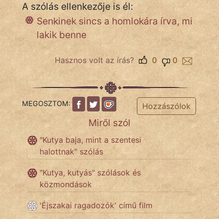
A szólás ellenkezője is él:
Senkinek sincs a homlokára írva, mi
Népszerű szerzőink:
lakik benne
cinege
Hasznos volt az írás?
0
0
fantom
Hunor
MEGOSZTOM:
Hozzászólok
Jób Gedeon
Miről szól
"Kutya baja, mint a szentesi
Láron Ádám
halottnak" szólás
mikkamakka
"Kutya, kutyás" szólások és
közmondások
vörös ördög
'Éjszakai ragadozók' című film
nagyöreg