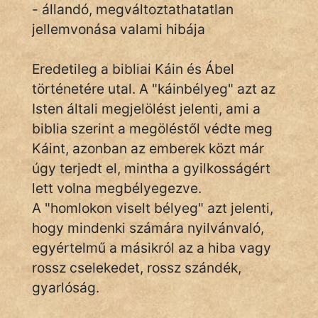
- állandó, megváltoztathatatlan
jellemvonása valami hibája
IRODALOM
Eredetileg a bibliai Káin és Ábel
SZÓLÁS
történetére utal. A "káinbélyeg" azt az
És
Isten általi megjelölést jelenti, ami a
KÖZMONDÁS
biblia szerint a megöléstől védte meg
Káint, azonban az emberek közt már
PSZICHO
úgy terjedt el, mintha a gyilkosságért
ZENE
lett volna megbélyegezve.
A "homlokon viselt bélyeg" azt jelenti,
FILM
hogy mindenki számára nyilvánvaló,
egyértelmű a másikról az a hiba vagy
ÉLETMÓD
rossz cselekedet, rossz szándék,
MAGYARSÁG
gyarlóság.
És
TÖRTÉNELEM