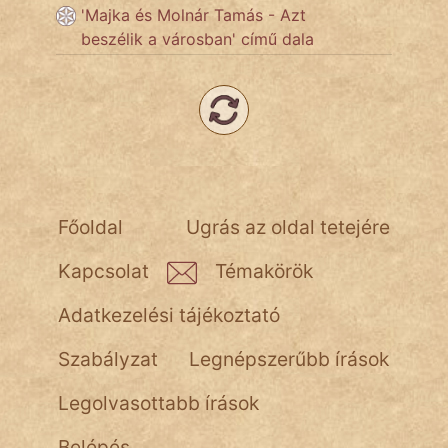
'Majka és Molnár Tamás - Azt
NapHold
beszélik a városban' című dala
Név nélkül
pszichopati
szegény legény
Hoffer Botond
Főoldal
Ugrás az oldal tetejére
szemfüles
Kapcsolat
Témakörök
Adatkezelési tájékoztató
Szabályzat
Legnépszerűbb írások
Legolvasottabb írások
Belépés