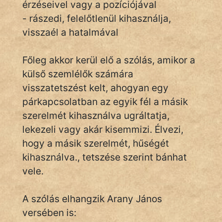
érzéseivel vagy a pozíciójával
- rászedi, felelőtlenül kihasználja,
visszaél a hatalmával
IRODALOM
SZÓLÁS
Főleg akkor kerül elő a szólás, amikor a
És
külső szemlélők számára
KÖZMONDÁS
visszatetszést kelt, ahogyan egy
párkapcsolatban az egyik fél a másik
PSZICHO
szerelmét kihasználva ugráltatja,
ZENE
lekezeli vagy akár kisemmizi. Élvezi,
hogy a másik szerelmét, hűségét
FILM
kihasználva., tetszése szerint bánhat
ÉLETMÓD
vele.
MAGYARSÁG
A szólás elhangzik Arany János
És
versében is:
TÖRTÉNELEM