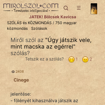
SZÓLÁS ÉS KÖZMONDÁS
témák:
JÁTÉK! Bölcsek Kavicsa
Bibliai
SZÓLÁS és KÖZMONDÁS
/
750 magyar
közmondás
Szólások
Kifejezések
Miről szól az
"
Úgy játszik vele,
Közmondások
mint macska az egérrel
"
Rímelő
szólás?
Tetszik ez a szólás?
1
2
Szállóigék
Szóláscsoportok
2408
Cinege
Szólások
Tréfás
jelentése:
- fölényét kihasználva játszik az