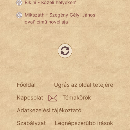
NapHold
'Bikini - Közeli helyeken'
Név nélkül
'Mikszáth - Szegény Gélyi János
lovai' című novellája
pszichopati
szegény legény
Hoffer Botond
szemfüles
Főoldal
Ugrás az oldal tetejére
Kapcsolat
Témakörök
Adatkezelési tájékoztató
Szabályzat
Legnépszerűbb írások