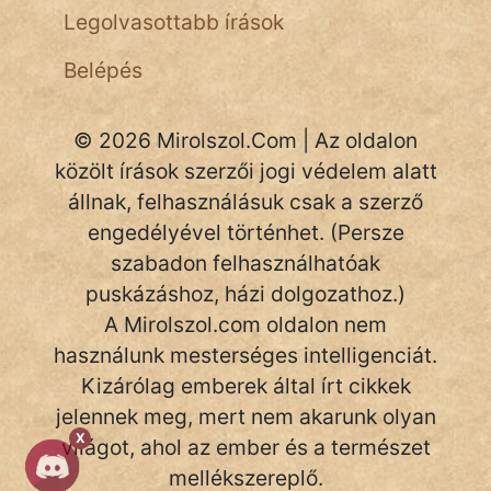
Legolvasottabb írások
Belépés
© 2026 Mirolszol.Com | Az oldalon
közölt írások szerzői jogi védelem alatt
állnak, felhasználásuk csak a szerző
engedélyével történhet. (Persze
szabadon felhasználhatóak
puskázáshoz, házi dolgozathoz.)
A Mirolszol.com oldalon nem
használunk mesterséges intelligenciát.
Kizárólag emberek által írt cikkek
jelennek meg, mert nem akarunk olyan
X
világot, ahol az ember és a természet
mellékszereplő.