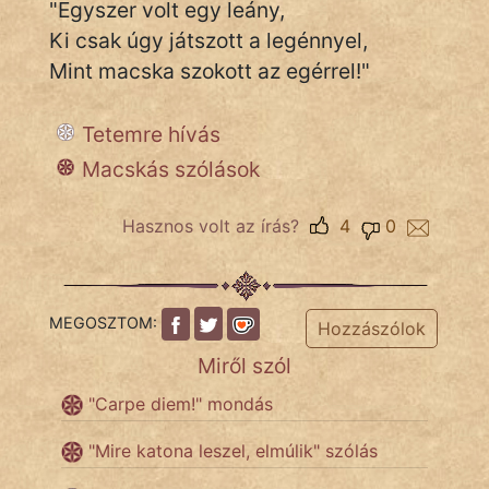
"Egyszer volt egy leány,
Ki csak úgy játszott a legénnyel,
Népszerű szerzőink:
Mint macska szokott az egérrel!"
cinege
Tetemre hívás
fantom
Macskás szólások
Hunor
Hasznos volt az írás?
4
0
Jób Gedeon
Láron Ádám
MEGOSZTOM:
Hozzászólok
mikkamakka
Miről szól
vörös ördög
"Carpe diem!" mondás
nagyöreg
"Mire katona leszel, elmúlik" szólás