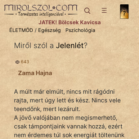
ÉLETMÓD
témák:
JÁTÉK! Bölcsek Kavicsa
Egészség
ÉLETMÓD
/
Egészség
Pszichológia
Gyerekpszicho
Miről szól a
Jelenlét
?
Mese
643
Pénz
Zama Hajna
Pszichológia
A múlt már elmúlt, nincs mit rágódni
Sport
rajta, mert úgy lett és kész. Nincs vele
Ünnepek
teendőnk, mert lezárult.
A jövő valójában nem megismerhető,
csak támpontjaink vannak hozzá, ezért
nem érdemes túl sok energiát töltenünk