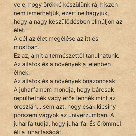
vele, hogy örökké készülünk rá, hiszen
IRODALOM
nem ismerhetjük, ezért ne hagyjuk,
hogy a nagy készülődésben elmúljon az
SZÓLÁS
élet.
És
KÖZMONDÁS
A cél az élet megélése az itt és
mostban.
PSZICHO
Ez az, amit a természettől tanulhatunk.
Az állatok és a növények a jelenben
ZENE
élnek.
FILM
Az állatok és a növények önazonosak.
A juharfa nem mondja, hogy bárcsak
ÉLETMÓD
repülhetnék vagy erős lennék mint az
oroszlán... sem azt, hogy csak kicsiny
MAGYARSÁG
porszem vagyok az univerzumban. A
És
TÖRTÉNELEM
juharfa tudja, hogy juharfa. És örömmel
éli a juharfaságát.