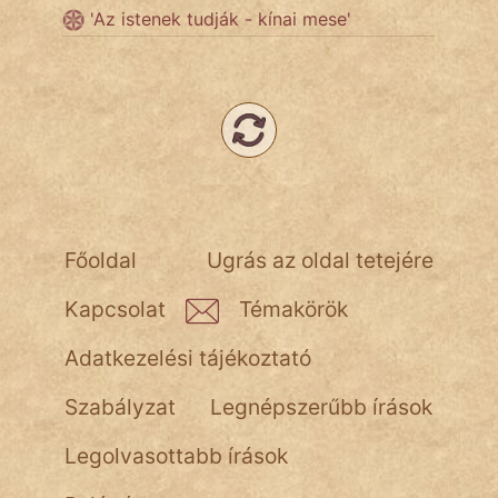
'Az istenek tudják - kínai mese'
Név nélkül
pszichopati
szegény legény
Hoffer Botond
szemfüles
Főoldal
Ugrás az oldal tetejére
Kapcsolat
Témakörök
Adatkezelési tájékoztató
Szabályzat
Legnépszerűbb írások
Legolvasottabb írások