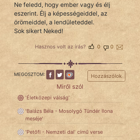
Népszerű szerzőink:
Ne feledd, hogy ember vagy és élj
eszerint. Élj a képességeiddel, az
örömeiddel, a lendületeddel.
cinege
Sok sikert Neked!
fantom
Hasznos volt az írás?
0
0
Hunor
Jób Gedeon
MEGOSZTOM:
Hozzászólok
Láron Ádám
Miről szól
mikkamakka
'Életközepi válság'
vörös ördög
'Balázs Béla - Mosolygó Tündér Ilona
meséje'
nagyöreg
'Petőfi - Nemzeti dal' című verse
NapHold