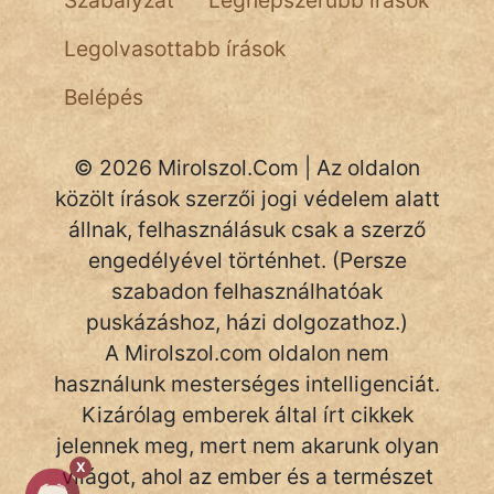
Szabályzat
Legnépszerűbb írások
Legolvasottabb írások
Belépés
© 2026 Mirolszol.Com | Az oldalon
közölt írások szerzői jogi védelem alatt
állnak, felhasználásuk csak a szerző
engedélyével történhet. (Persze
szabadon felhasználhatóak
puskázáshoz, házi dolgozathoz.)
A Mirolszol.com oldalon nem
használunk mesterséges intelligenciát.
Kizárólag emberek által írt cikkek
jelennek meg, mert nem akarunk olyan
X
világot, ahol az ember és a természet