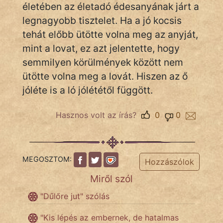
életében az életadó édesanyának járt a
legnagyobb tisztelet. Ha a jó kocsis
Népszerű szerzőink:
tehát előbb ütötte volna meg az anyját,
mint a lovat, ez azt jelentette, hogy
cinege
semmilyen körülmények között nem
fantom
ütötte volna meg a lovát. Hiszen az ő
jóléte is a ló jólététől függött.
Hunor
Hasznos volt az írás?
0
0
Jób Gedeon
Láron Ádám
MEGOSZTOM:
mikkamakka
Hozzászólok
Miről szól
vörös ördög
"Dűlőre jut" szólás
nagyöreg
"Kis lépés az embernek, de hatalmas