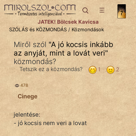
SZÓLÁS ÉS KÖZMONDÁS
témák:
JÁTÉK! Bölcsek Kavicsa
Bibliai
SZÓLÁS és KÖZMONDÁS
/
Közmondások
Kifejezések
Miről szól
"
A jó kocsis inkább
az anyját, mint a lovát veri
Közmondások
"
közmondás?
Rímelő
Tetszik ez a közmondás?
1
2
Szállóigék
478
Szóláscsoportok
Cinege
Szólások
jelentése:
Tréfás
- jó kocsis nem veri a lovat