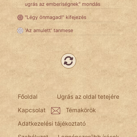
NapHold
ugrás az emberiségnek" mondás
Név nélkül
"Légy önmagad!" kifejezés
pszichopati
'Az amulett' tanmese
szegény legény
Hoffer Botond
szemfüles
Főoldal
Ugrás az oldal tetejére
Kapcsolat
Témakörök
Adatkezelési tájékoztató