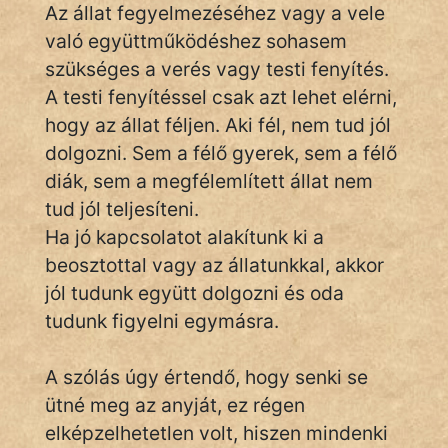
Az állat fegyelmezéséhez vagy a vele
való együttműködéshez sohasem
szükséges a verés vagy testi fenyítés.
IRODALOM
A testi fenyítéssel csak azt lehet elérni,
SZÓLÁS
hogy az állat féljen. Aki fél, nem tud jól
És
dolgozni. Sem a félő gyerek, sem a félő
KÖZMONDÁS
diák, sem a megfélemlített állat nem
tud jól teljesíteni.
PSZICHO
Ha jó kapcsolatot alakítunk ki a
ZENE
beosztottal vagy az állatunkkal, akkor
jól tudunk együtt dolgozni és oda
FILM
tudunk figyelni egymásra.
ÉLETMÓD
A szólás úgy értendő, hogy senki se
MAGYARSÁG
ütné meg az anyját, ez régen
És
elképzelhetetlen volt, hiszen mindenki
TÖRTÉNELEM