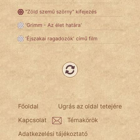
"Zöld szemű szörny" kifejezés
Népszerű szerzőink:
'Grimm - Az élet határa'
cinege
'Éjszakai ragadozók' című film
fantom
Hunor
Jób Gedeon
Láron Ádám
mikkamakka
Főoldal
Ugrás az oldal tetejére
vörös ördög
Kapcsolat
Témakörök
nagyöreg
Adatkezelési tájékoztató