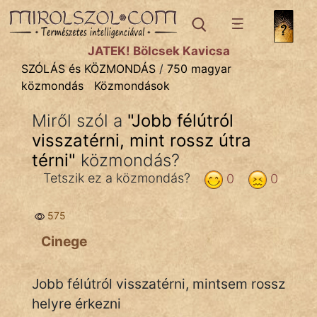
SZÓLÁS ÉS KÖZMONDÁS
témák:
JÁTÉK! Bölcsek Kavicsa
Bibliai
SZÓLÁS és KÖZMONDÁS
/
750 magyar
közmondás
Közmondások
Kifejezések
Miről szól a
"
Jobb félútról
Közmondások
visszatérni, mint rossz útra
Rímelő
térni
"
közmondás?
Tetszik ez a közmondás?
0
0
Szállóigék
Szóláscsoportok
575
Cinege
Szólások
Tréfás
Jobb félútról visszatérni, mintsem rossz
helyre érkezni