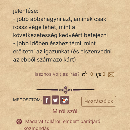
jelentése:
- jobb abbahagyni azt, aminek csak
IRODALOM
rossz vége lehet, mint a
következetesség kedvéért befejezni
SZÓLÁS
És
- jobb időben észhez térni, mint
KÖZMONDÁS
erőltetni az igazunkat (és elszenvedni
az ebből származó kárt)
PSZICHO
Hasznos volt az írás?
0
0
ZENE
FILM
MEGOSZTOM:
Hozzászólok
ÉLETMÓD
Miről szól
MAGYARSÁG
"Madarat tolláról, embert barátjáról"
És
közmondás
TÖRTÉNELEM