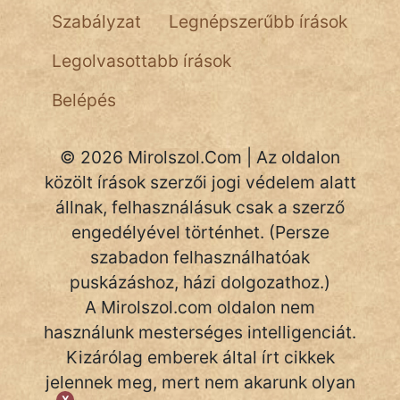
NapHold
Szabályzat
Legnépszerűbb írások
Név nélkül
Legolvasottabb írások
pszichopati
Belépés
szegény legény
© 2026 Mirolszol.Com | Az oldalon
Hoffer Botond
közölt írások szerzői jogi védelem alatt
állnak, felhasználásuk csak a szerző
szemfüles
engedélyével történhet. (Persze
szabadon felhasználhatóak
puskázáshoz, házi dolgozathoz.)
A Mirolszol.com oldalon nem
használunk mesterséges intelligenciát.
Kizárólag emberek által írt cikkek
jelennek meg, mert nem akarunk olyan
X