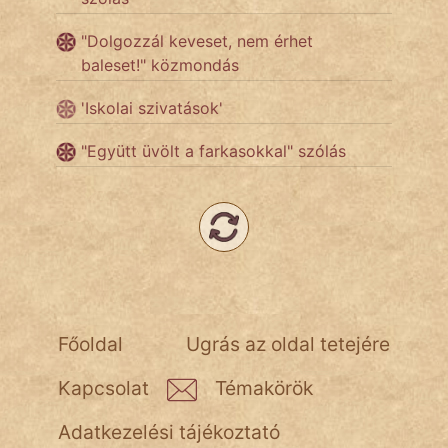
"Dolgozzál keveset, nem érhet
Népszerű szerzőink:
baleset!" közmondás
cinege
'Iskolai szivatások'
fantom
"Együtt üvölt a farkasokkal" szólás
Hunor
Jób Gedeon
Láron Ádám
mikkamakka
Főoldal
Ugrás az oldal tetejére
vörös ördög
Kapcsolat
Témakörök
nagyöreg
Adatkezelési tájékoztató