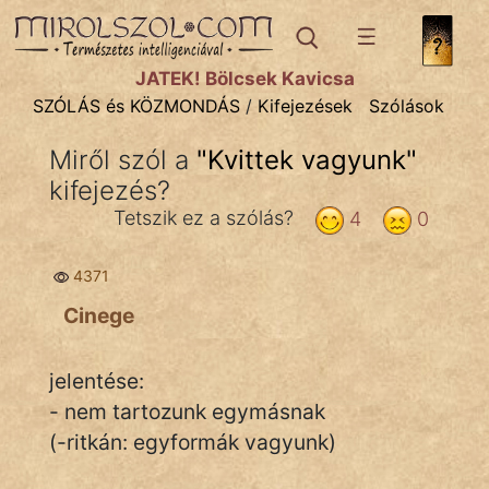
SZÓLÁS ÉS KÖZMONDÁS
témák:
JÁTÉK! Bölcsek Kavicsa
Bibliai
SZÓLÁS és KÖZMONDÁS
/
Kifejezések
Szólások
Kifejezések
Miről szól a
"
Kvittek vagyunk
"
kifejezés?
Közmondások
Tetszik ez a szólás?
4
0
Rímelő
4371
Szállóigék
Cinege
Szóláscsoportok
Szólások
jelentése:
- nem tartozunk egymásnak
Tréfás
(-ritkán: egyformák vagyunk)