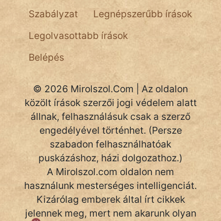
NapHold
Szabályzat
Legnépszerűbb írások
Név nélkül
Legolvasottabb írások
pszichopati
Belépés
szegény legény
© 2026 Mirolszol.Com | Az oldalon
Hoffer Botond
közölt írások szerzői jogi védelem alatt
szemfüles
állnak, felhasználásuk csak a szerző
engedélyével történhet. (Persze
szabadon felhasználhatóak
puskázáshoz, házi dolgozathoz.)
A Mirolszol.com oldalon nem
használunk mesterséges intelligenciát.
Kizárólag emberek által írt cikkek
jelennek meg, mert nem akarunk olyan