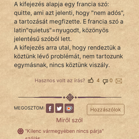
A kifejezés alapja egy francia szó:
quitte, ami azt jelenti, hogy "nem adós",
a tartozását megfizette. E francia szó a
IRODALOM
latin"quietus"=nyugodt, közönyös
SZÓLÁS
jelentésű szóból lett.
És
A kifejezés arra utal, hogy rendeztük a
KÖZMONDÁS
köztünk lévő problémát, nem tartozunk
egymásnak, nincs köztünk viszály.
PSZICHO
ZENE
Hasznos volt az írás?
4
0
FILM
ÉLETMÓD
MEGOSZTOM:
Hozzászólok
MAGYARSÁG
Miről szól
És
"Kilenc vármegyében nincs párja"
TÖRTÉNELEM
szólás