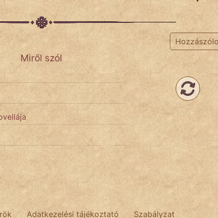
Hozzászól
Miről szól
ovellája
rök
Adatkezelési tájékoztató
Szabályzat