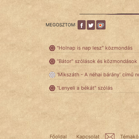
Népszerű szerzőink:
MEGOSZTOM:
cinege
"Holnap is nap lesz" közmondás
fantom
"Bátor" szólások és közmondások
Hunor
'Mikszáth - A néhai bárány' című n
Jób Gedeon
"Lenyeli a békát" szólás
Láron Ádám
mikkamakka
vörös ördög
nagyöreg
Főoldal
Kapcsolat
Témakö