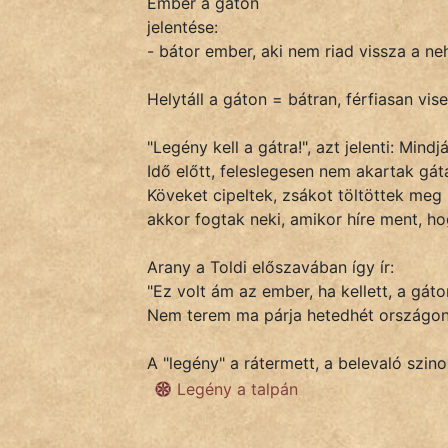
Ember a gáton
jelentése:
- bátor ember, aki nem riad vissza a n
IRODALOM
Helytáll a gáton = bátran, férfiasan vis
SZÓLÁS
És
"Legény kell a gátra!", azt jelenti: Mindj
KÖZMONDÁS
Idő előtt, feleslegesen nem akartak gáta
Köveket cipeltek, zsákot töltöttek meg 
PSZICHO
akkor fogtak neki, amikor híre ment, ho
ZENE
Arany a Toldi előszavában így ír:
"Ez volt ám az ember, ha kellett, a gáto
FILM
Nem terem ma párja hetedhét országon
ÉLETMÓD
A "legény" a rátermett, a belevaló szino
Legény a talpán
MAGYARSÁG
És
TÖRTÉNELEM