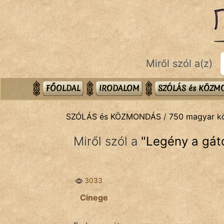
SZÓLÁS ÉS KÖZMONDÁS
témák:
Bibliai
Miről szól a(z)
Kifejezések
Közmondások
FŐOLDAL
IRODALOM
SZÓLÁS és KÖZ
Rímelő
SZÓLÁS és KÖZMONDÁS
/
750 magyar 
Szállóigék
Miről szól a
"
Legény a gát
Szóláscsoportok
Szólások
3033
Tréfás
Cinege