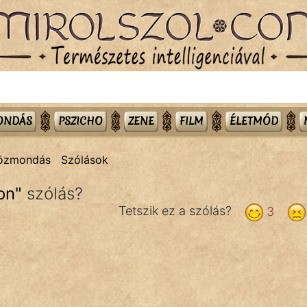
MONDÁS
PSZICHO
ZENE
FILM
ÉLETMÓD
közmondás
Szólások
on
"
szólás?
Tetszik ez a szólás?
3