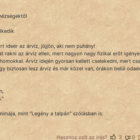
ehézségektől
elkedik
árt ideér az árvíz, jöjjön, aki nem puhány!
t rakni az árvíz ellen, mert nagyon nagy fizikai erőt igényel
homokkal. Árvíz idején gyorsan kellett cselekedni, mert cs
gy biztosan lesz árvíz és már közel van, órákon belül odaér
n,
."
nimája, mint "Legény a talpán" szólásban is:
Hasznos volt az írás?
3
0