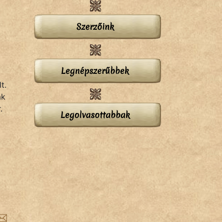
Szerzőink
Legnépszerűbbek
t.
ak
.
Legolvasottabbak