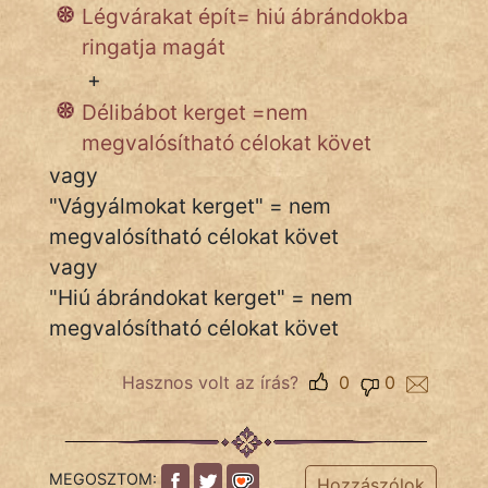
Légvárakat épít= hiú ábrándokba
ringatja magát
+
IRODALOM
Délibábot kerget =nem
SZÓLÁS
megvalósítható célokat követ
És
vagy
KÖZMONDÁS
"Vágyálmokat kerget" = nem
PSZICHO
megvalósítható célokat követ
vagy
ZENE
"Hiú ábrándokat kerget" = nem
megvalósítható célokat követ
FILM
ÉLETMÓD
Hasznos volt az írás?
0
0
MAGYARSÁG
És
MEGOSZTOM:
TÖRTÉNELEM
Hozzászólok