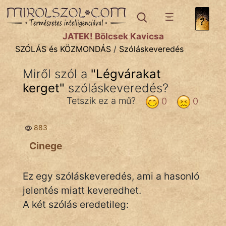
SZÓLÁS ÉS KÖZMONDÁS
témák:
JÁTÉK! Bölcsek Kavicsa
Bibliai
SZÓLÁS és KÖZMONDÁS
/
Szóláskeveredés
Kifejezések
Miről szól a
"
Légvárakat
kerget
Közmondások
"
szóláskeveredés?
Tetszik ez a mű?
0
0
Rímelő
883
Szállóigék
Cinege
Szóláscsoportok
Szólások
Ez egy szóláskeveredés, ami a hasonló
jelentés miatt keveredhet.
Tréfás
A két szólás eredetileg: