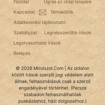
Főoldal
Ugrás az oldal tetejére
NapHold
Kapcsolat
Témakörök
Név nélkül
Adatkezelési tájékoztató
pszichopati
Szabályzat
Legnépszerűbb írások
szegény legény
Legolvasottabb írások
Hoffer Botond
Belépés
szemfüles
© 2026 Mirolszol.Com | Az oldalon
közölt írások szerzői jogi védelem alatt
állnak, felhasználásuk csak a szerző
engedélyével történhet. (Persze
szabadon felhasználhatóak
puskázáshoz, házi dolgozathoz.)