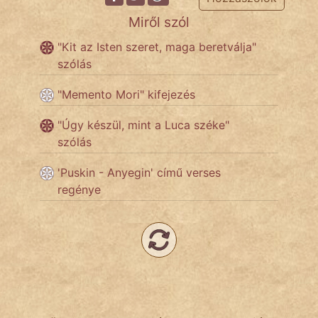
Miről szól
Népszerű szerzőink:
"Kit az Isten szeret, maga beretválja"
szólás
cinege
"Memento Mori" kifejezés
fantom
"Úgy készül, mint a Luca széke"
szólás
Hunor
'Puskin - Anyegin' című verses
Jób Gedeon
regénye
Láron Ádám
mikkamakka
vörös ördög
nagyöreg