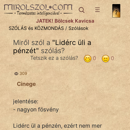
SZÓLÁS ÉS KÖZMONDÁS
témák:
JÁTÉK! Bölcsek Kavicsa
Bibliai
SZÓLÁS és KÖZMONDÁS
/
Szólások
Kifejezések
Miről szól a
"
Lidérc üli a
pénzét
Közmondások
"
szólás?
Tetszik ez a szólás?
0
0
Rímelő
309
Szállóigék
Cinege
Szóláscsoportok
Szólások
jelentése:
- nagyon fösvény
Tréfás
Lidérc ül a pénzén, ezért nem mer