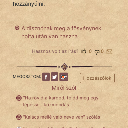
hozzányúlni.
IRODALOM
A disznónak meg a fösvénynek
SZÓLÁS
holta után van haszna
És
KÖZMONDÁS
Hasznos volt az írás?
0
0
PSZICHO
ZENE
MEGOSZTOM:
Hozzászólok
FILM
Miről szól
ÉLETMÓD
"Ha rövid a kardod, toldd meg egy
lépéssel" közmondás
MAGYARSÁG
És
"Kalács mellé való neve van" szólás
TÖRTÉNELEM