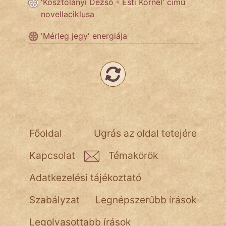
'Kosztolányi Dezső - Esti Kornél' című
novellaciklusa
Népszerű szerzőink:
'Mérleg jegy' energiája
cinege
fantom
Hunor
Jób Gedeon
Főoldal
Ugrás az oldal tetejére
Láron Ádám
Kapcsolat
Témakörök
mikkamakka
Adatkezelési tájékoztató
vörös ördög
Szabályzat
Legnépszerűbb írások
nagyöreg
Legolvasottabb írások