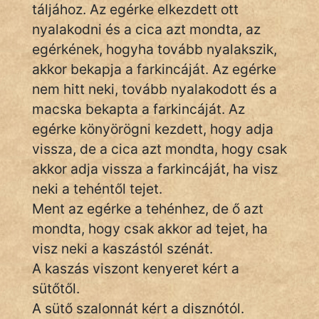
Monda
táljához. Az egérke elkezdett ott
nyalakodni és a cica azt mondta, az
Novella
egérkének, hogyha tovább nyalakszik,
És
akkor bekapja a farkincáját. Az egérke
Elbeszélés
nem hitt neki, tovább nyalakodott és a
Regény
macska bekapta a farkincáját. Az
egérke könyörögni kezdett, hogy adja
Tanmese
vissza, de a cica azt mondta, hogy csak
Vers
akkor adja vissza a farkincáját, ha visz
neki a tehéntől tejet.
Ment az egérke a tehénhez, de ő azt
mondta, hogy csak akkor ad tejet, ha
visz neki a kaszástól szénát.
IRODALOM
A kaszás viszont kenyeret kért a
sütőtől.
SZÓLÁS
A sütő szalonnát kért a disznótól.
És