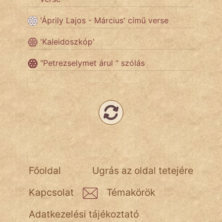
fantom
'Áprily Lajos - Március' című verse
Hunor
'Kaleidoszkóp'
Jób Gedeon
"Petrezselymet árul " szólás
Láron Ádám
mikkamakka
vörös ördög
nagyöreg
NapHold
Főoldal
Ugrás az oldal tetejére
Név nélkül
Kapcsolat
Témakörök
pszichopati
Adatkezelési tájékoztató
szegény legény