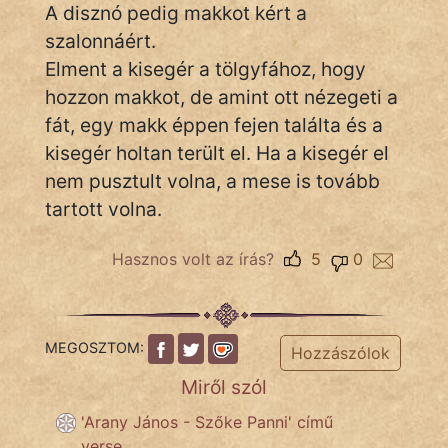
A disznó pedig makkot kért a
KÖZMONDÁS
szalonnáért.
PSZICHO
Elment a kisegér a tölgyfához, hogy
hozzon makkot, de amint ott nézegeti a
ZENE
fát, egy makk éppen fejen találta és a
FILM
kisegér holtan terült el. Ha a kisegér el
nem pusztult volna, a mese is tovább
ÉLETMÓD
tartott volna.
MAGYARSÁG
Hasznos volt az írás?
5
0
És
TÖRTÉNELEM
Népszerű szerzőink:
MEGOSZTOM:
Hozzászólok
Miről szól
cinege
'Arany János - Szőke Panni' című
verse