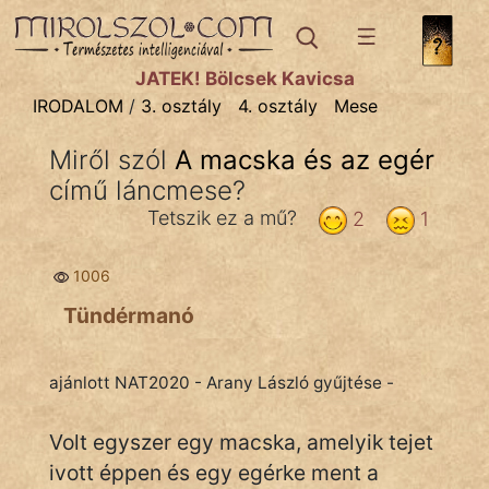
IRODALOM
témák:
JÁTÉK! Bölcsek Kavicsa
Dráma
IRODALOM
/
3. osztály
4. osztály
Mese
Elbeszélő
Miről szól
A macska és az egér
Költemény
című láncmese?
Eposz
Tetszik ez a mű?
2
1
Komédia
1006
Kötelező
Tündérmanó
Legenda
ajánlott NAT2020 - Arany László gyűjtése -
Mese
Volt egyszer egy macska, amelyik tejet
Mitológia
ivott éppen és egy egérke ment a