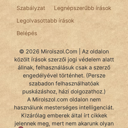
Szabályzat
Legnépszerűbb írások
Hoffer Botond
Legolvasottabb írások
szemfüles
Belépés
© 2026 Mirolszol.Com | Az oldalon
közölt írások szerzői jogi védelem alatt
állnak, felhasználásuk csak a szerző
engedélyével történhet. (Persze
szabadon felhasználhatóak
puskázáshoz, házi dolgozathoz.)
A Mirolszol.com oldalon nem
használunk mesterséges intelligenciát.
Kizárólag emberek által írt cikkek
jelennek meg, mert nem akarunk olyan