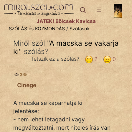
SZÓLÁS ÉS KÖZMONDÁS
témák:
JÁTÉK! Bölcsek Kavicsa
Bibliai
SZÓLÁS és KÖZMONDÁS
/
Szólások
Kifejezések
Miről szól
"
A macska se vakarja
ki
Közmondások
"
szólás?
Tetszik ez a szólás?
2
0
Rímelő
365
Szállóigék
Cinege
Szóláscsoportok
Szólások
A macska se kaparhatja ki
jelentése:
Tréfás
- nem lehet letagadni vagy
megváltoztatni, mert hiteles írás van