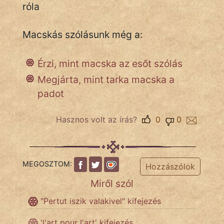
róla
Macskás szólásunk még a:
IRODALOM
SZÓLÁS
Érzi, mint macska az esőt szólás
És
Megjárta, mint tarka macska a
KÖZMONDÁS
padot
PSZICHO
Hasznos volt az írás?
0
0
ZENE
FILM
MEGOSZTOM:
Hozzászólok
ÉLETMÓD
Miről szól
MAGYARSÁG
"Pertut iszik valakivel" kifejezés
És
TÖRTÉNELEM
'l'art pour l'art' kifejezés