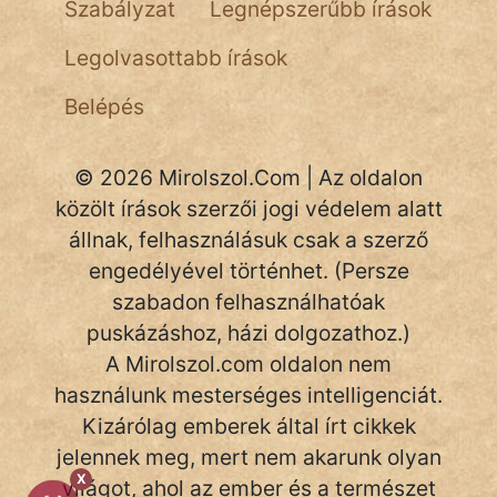
Szabályzat
Legnépszerűbb írások
NapHold
Legolvasottabb írások
Név nélkül
Belépés
pszichopati
szegény legény
© 2026 Mirolszol.Com | Az oldalon
közölt írások szerzői jogi védelem alatt
Hoffer Botond
állnak, felhasználásuk csak a szerző
szemfüles
engedélyével történhet. (Persze
szabadon felhasználhatóak
puskázáshoz, házi dolgozathoz.)
A Mirolszol.com oldalon nem
használunk mesterséges intelligenciát.
Kizárólag emberek által írt cikkek
jelennek meg, mert nem akarunk olyan
X
világot, ahol az ember és a természet