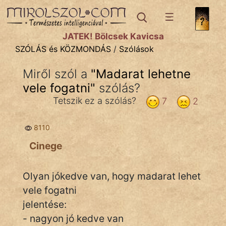
SZÓLÁS ÉS KÖZMONDÁS
témák:
JÁTÉK! Bölcsek Kavicsa
Bibliai
SZÓLÁS és KÖZMONDÁS
/
Szólások
Kifejezések
Miről szól a
"
Madarat lehetne
vele fogatni
Közmondások
"
szólás?
Tetszik ez a szólás?
7
2
Rímelő
8110
Szállóigék
Cinege
Szóláscsoportok
Szólások
Olyan jókedve van, hogy madarat lehet
vele fogatni
Tréfás
jelentése:
- nagyon jó kedve van