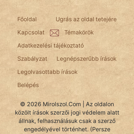
NapHold
Név nélkül
Főoldal
Ugrás az oldal tetejére
pszichopati
Kapcsolat
Témakörök
szegény legény
Adatkezelési tájékoztató
Hoffer Botond
Szabályzat
Legnépszerűbb írások
szemfüles
Legolvasottabb írások
Belépés
© 2026 Mirolszol.Com | Az oldalon
közölt írások szerzői jogi védelem alatt
állnak, felhasználásuk csak a szerző
engedélyével történhet. (Persze