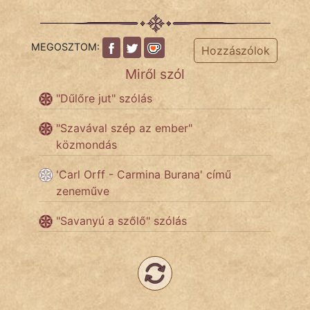
Népszerű szerzőink:
MEGOSZTOM:
Hozzászólok
cinege
Miről szól
"Dűlőre jut" szólás
fantom
"Szavával szép az ember"
Hunor
közmondás
Jób Gedeon
'Carl Orff - Carmina Burana' című
zeneműve
Láron Ádám
"Savanyú a szőlő" szólás
mikkamakka
vörös ördög
nagyöreg