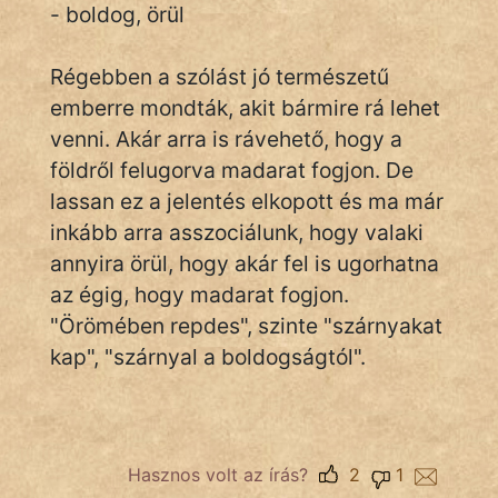
- boldog, örül
Régebben a szólást jó természetű
IRODALOM
emberre mondták, akit bármire rá lehet
SZÓLÁS
venni. Akár arra is rávehető, hogy a
És
földről felugorva madarat fogjon. De
KÖZMONDÁS
lassan ez a jelentés elkopott és ma már
inkább arra asszociálunk, hogy valaki
PSZICHO
annyira örül, hogy akár fel is ugorhatna
ZENE
az égig, hogy madarat fogjon.
"Örömében repdes", szinte "szárnyakat
FILM
kap", "szárnyal a boldogságtól".
ÉLETMÓD
MAGYARSÁG
És
Hasznos volt az írás?
2
1
TÖRTÉNELEM