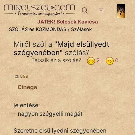
SZÓLÁS ÉS KÖZMONDÁS
témák:
JÁTÉK! Bölcsek Kavicsa
Bibliai
SZÓLÁS és KÖZMONDÁS
/
Szólások
Kifejezések
Miről szól a
"
Majd elsüllyedt
szégyenében
Közmondások
"
szólás?
Tetszik ez a szólás?
2
0
Rímelő
899
Szállóigék
Cinege
Szóláscsoportok
Szólások
jelentése:
- nagyon szégyelli magát
Tréfás
Szeretne elsüllyedni szégyenében