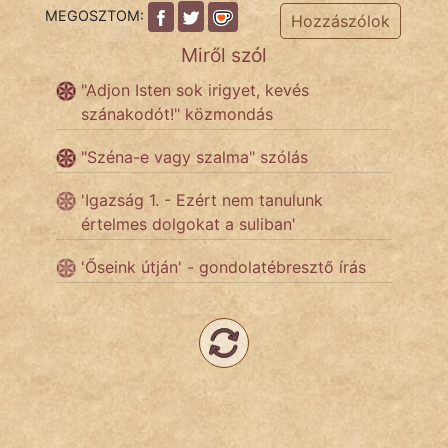
MEGOSZTOM:
Hozzászólok
Népszerű szerzőink:
Miről szól
"Adjon Isten sok irigyet, kevés
cinege
szánakodót!" közmondás
fantom
"Széna-e vagy szalma" szólás
Hunor
'Igazság 1. - Ezért nem tanulunk
értelmes dolgokat a suliban'
Jób Gedeon
'Őseink útján' - gondolatébresztő írás
Láron Ádám
mikkamakka
vörös ördög
nagyöreg