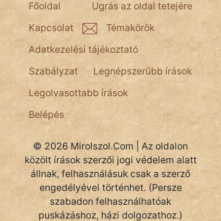
NapHold
Főoldal
Ugrás az oldal tetejére
Név nélkül
Kapcsolat
Témakörök
pszichopati
Adatkezelési tájékoztató
szegény legény
Szabályzat
Legnépszerűbb írások
Hoffer Botond
Legolvasottabb írások
szemfüles
Belépés
© 2026 Mirolszol.Com | Az oldalon
közölt írások szerzői jogi védelem alatt
állnak, felhasználásuk csak a szerző
engedélyével történhet. (Persze
szabadon felhasználhatóak
puskázáshoz, házi dolgozathoz.)