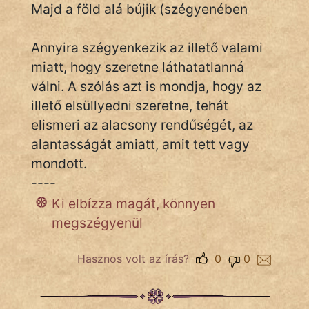
Majd a föld alá bújik (szégyenében
Annyira szégyenkezik az illető valami
IRODALOM
miatt, hogy szeretne láthatatlanná
SZÓLÁS
válni. A szólás azt is mondja, hogy az
És
illető elsüllyedni szeretne, tehát
KÖZMONDÁS
elismeri az alacsony rendűségét, az
alantasságát amiatt, amit tett vagy
PSZICHO
mondott.
ZENE
----
Ki elbízza magát, könnyen
FILM
megszégyenül
ÉLETMÓD
Hasznos volt az írás?
0
0
MAGYARSÁG
És
TÖRTÉNELEM