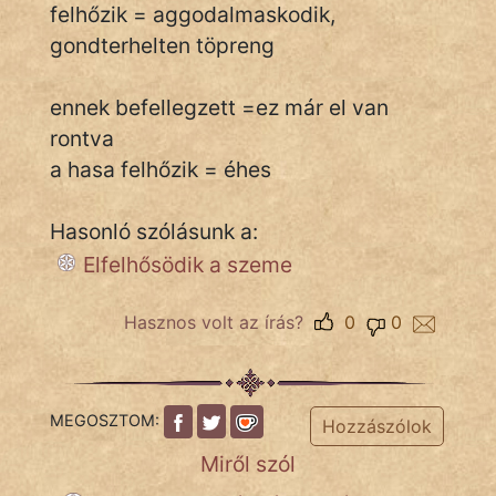
felhőzik = aggodalmaskodik,
gondterhelten töpreng
IRODALOM
ennek befellegzett =ez már el van
SZÓLÁS
rontva
És
a hasa felhőzik = éhes
KÖZMONDÁS
Hasonló szólásunk a:
PSZICHO
Elfelhősödik a szeme
ZENE
Hasznos volt az írás?
0
0
FILM
ÉLETMÓD
MEGOSZTOM:
MAGYARSÁG
Hozzászólok
És
Miről szól
TÖRTÉNELEM