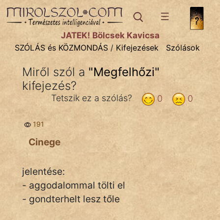
SZÓLÁS ÉS KÖZMONDÁS
témák:
JÁTÉK! Bölcsek Kavicsa
Bibliai
SZÓLÁS és KÖZMONDÁS
/
Kifejezések
Szólások
Kifejezések
Miről szól a
"
Megfelhőzi
"
kifejezés?
Közmondások
Tetszik ez a szólás?
0
0
Rímelő
191
Szállóigék
Cinege
Szóláscsoportok
Szólások
jelentése:
- aggodalommal tölti el
Tréfás
- gondterhelt lesz tőle