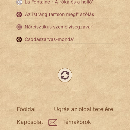
'La Fontaine - A róka és a holló'
Népszerű szerzőink:
"Az istráng tartson meg!" szólás
'Nárcisztikus személyiségzavar'
cinege
'Csodaszarvas-monda'
fantom
Hunor
Jób Gedeon
Láron Ádám
mikkamakka
vörös ördög
Főoldal
Ugrás az oldal tetejére
nagyöreg
Kapcsolat
Témakörök