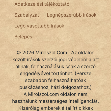
NapHold
Adatkezelési tájékoztató
Név nélkül
Szabályzat
Legnépszerűbb írások
pszichopati
Legolvasottabb írások
szegény legény
Belépés
Hoffer Botond
© 2026 Mirolszol.Com | Az oldalon
szemfüles
közölt írások szerzői jogi védelem alatt
állnak, felhasználásuk csak a szerző
engedélyével történhet. (Persze
szabadon felhasználhatóak
puskázáshoz, házi dolgozathoz.)
A Mirolszol.com oldalon nem
használunk mesterséges intelligenciát.
Kizárólag emberek által írt cikkek