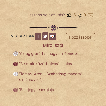
NapHold
Név nélkül
Hasznos volt az írás?
5
0
pszichopati
szegény legény
MEGOSZTOM:
Hozzászólok
Hoffer Botond
Miről szól
szemfüles
'Az égig érő fa' magyar népmese
"A sorok között olvas" szólás
'Tamási Áron - Szabadság madara'
című novellája
'Bak jegy' energiája