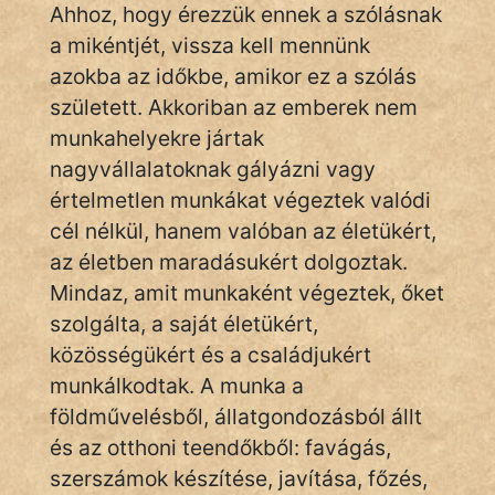
Ahhoz, hogy érezzük ennek a szólásnak
a mikéntjét, vissza kell mennünk
azokba az időkbe, amikor ez a szólás
IRODALOM
született. Akkoriban az emberek nem
SZÓLÁS
munkahelyekre jártak
És
nagyvállalatoknak gályázni vagy
KÖZMONDÁS
értelmetlen munkákat végeztek valódi
cél nélkül, hanem valóban az életükért,
PSZICHO
az életben maradásukért dolgoztak.
ZENE
Mindaz, amit munkaként végeztek, őket
szolgálta, a saját életükért,
FILM
közösségükért és a családjukért
ÉLETMÓD
munkálkodtak. A munka a
földművelésből, állatgondozásból állt
MAGYARSÁG
és az otthoni teendőkből: favágás,
És
szerszámok készítése, javítása, főzés,
TÖRTÉNELEM