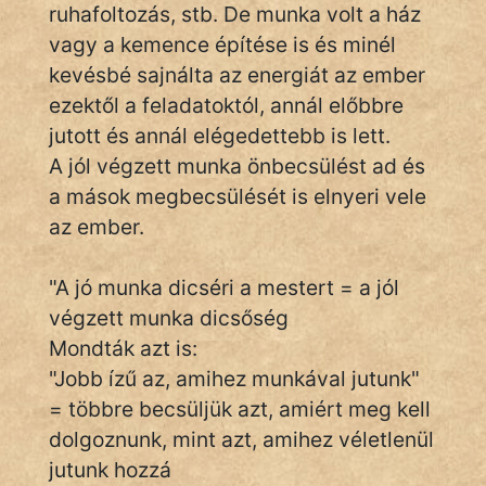
ruhafoltozás, stb. De munka volt a ház
vagy a kemence építése is és minél
Népszerű szerzőink:
kevésbé sajnálta az energiát az ember
ezektől a feladatoktól, annál előbbre
cinege
jutott és annál elégedettebb is lett.
fantom
A jól végzett munka önbecsülést ad és
a mások megbecsülését is elnyeri vele
Hunor
az ember.
Jób Gedeon
"A jó munka dicséri a mestert = a jól
Láron Ádám
végzett munka dicsőség
Mondták azt is:
mikkamakka
"Jobb ízű az, amihez munkával jutunk"
vörös ördög
= többre becsüljük azt, amiért meg kell
dolgoznunk, mint azt, amihez véletlenül
nagyöreg
jutunk hozzá