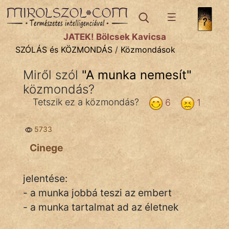
SZÓLÁS ÉS KÖZMONDÁS
témák:
JÁTÉK! Bölcsek Kavicsa
Bibliai
SZÓLÁS és KÖZMONDÁS
/
Közmondások
Kifejezések
Miről szól
"
A munka nemesít
"
közmondás?
Közmondások
Tetszik ez a közmondás?
6
1
Rímelő
5733
Szállóigék
Cinege
Szóláscsoportok
Szólások
jelentése:
- a munka jobbá teszi az embert
Tréfás
- a munka tartalmat ad az életnek