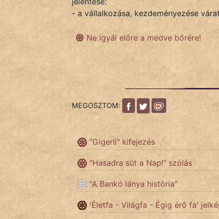
jelentése:
- a vállalkozása, kezdeményezése várat
IRODALOM
Ne igyál előre a medve bőrére!
SZÓLÁS
És
KÖZMONDÁS
PSZICHO
MEGOSZTOM:
ZENE
"Gigerli" kifejezés
FILM
"Hasadra süt a Nap!" szólás
ÉLETMÓD
"A Bankó lánya história"
MAGYARSÁG
'Életfa - Világfa - Égig érő fa' jelk
És
TÖRTÉNELEM