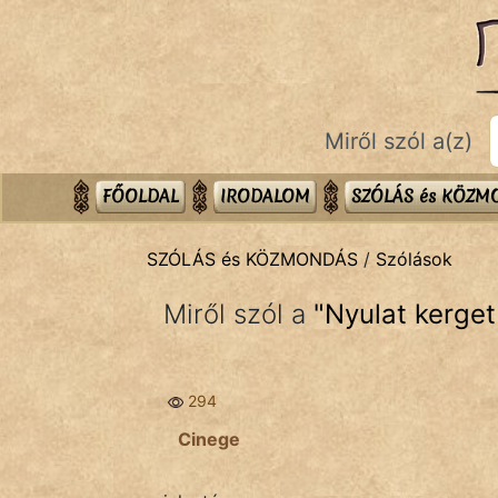
SZÓLÁS ÉS KÖZMONDÁS
témák:
Bibliai
Miről szól a(z)
Kifejezések
Közmondások
FŐOLDAL
IRODALOM
SZÓLÁS és KÖZ
Rímelő
SZÓLÁS és KÖZMONDÁS
/
Szólások
Szállóigék
Miről szól a
"
Nyulat kerget
Szóláscsoportok
Szólások
294
Tréfás
Cinege