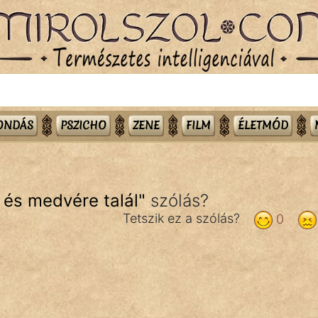
MONDÁS
PSZICHO
ZENE
FILM
ÉLETMÓD
 és medvére talál
"
szólás?
Tetszik ez a szólás?
0