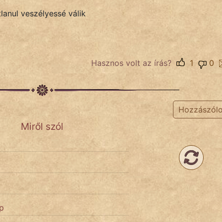
lanul veszélyessé válik
Hasznos volt az írás?
1
0
Hozzászól
Miről szól
ép