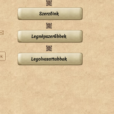
Szerzőink
Legnépszerűbbek
ok
Legolvasottabbak