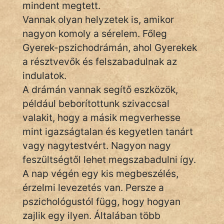
szegény legény
mindent megtett.
Vannak olyan helyzetek is, amikor
Hoffer Botond
nagyon komoly a sérelem. Főleg
Gyerek-pszichodrámán, ahol Gyerekek
szemfüles
a résztvevők és felszabadulnak az
indulatok.
A drámán vannak segítő eszközök,
például beborítottunk szivaccsal
valakit, hogy a másik megverhesse
mint igazságtalan és kegyetlen tanárt
vagy nagytestvért. Nagyon nagy
feszültségtől lehet megszabadulni így.
A nap végén egy kis megbeszélés,
érzelmi levezetés van. Persze a
pszichológustól függ, hogy hogyan
zajlik egy ilyen. Általában több