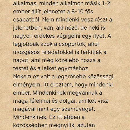
alkalmas, minden alkalmon másik 1-2
ember állít jelenetet a 8-10 fős
csapatból. Nem mindenki vesz részt a
jelenetben, van, aki néző, de neki is
nagyon érdekes végigélni egy ilyet. A
legjobbak azok a csoportok, ahol
mozgásos feladatokkal is tarkítják a
napot, ami még közelebb hozza a
testet és a lelket egymáshoz
Nekem ez volt a legerősebb közösségi
élményem. Itt éreztem, hogy mindenki
ember. Mindenkinek megvannak a
maga félelmei és dolgai, amiket visz
magával mint egy szemüveget.
Mindenkinek. Ez itt ebben a
közösségben megnyílik, azután