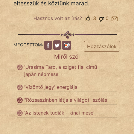
eltesszük és köztünk marad.
Hasznos volt az írás?
3
0
MEGOSZTOM:
Hozzászólok
Miről szól
'Urasima Taro, a sziget fia' című
japán népmese
'Vízöntő jegy' energiája
"Rózsaszínben látja a világot" szólás
'Az istenek tudják - kínai mese'