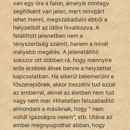
van egy óra a falon, amelyik mintegy
fantom
segítőként van jelen, mert mindjárt
Hunor
lehet menni, megszabadulni ebből a
helyzetből az időre hivatkozva. A
Jób Gedeon
felállított jelenetben nem a
Láron Ádám
tényszerűség számít, hanem a minél
mélyebb megélés. A jelenetállító
mikkamakka
sokszor ott döbben rá, hogy mennyire
erős érzések élnek benne a helyzettel
vörös ördög
kapcsolatban. Ha sikerül belemerülni e
nagyöreg
főszereplőnek, akkor beszélni tud azzal
az emberrel, akivel az életben nem tud
NapHold
vagy nem mer. Hihetetlen felszabadító
Név nélkül
elmondani a másiknak, hogy " nem
voltál igazságos velem", stb. Utána az
pszichopati
ember megnyugodhat abban, hogy