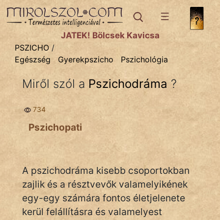
PSZICHO
témák:
JÁTÉK! Bölcsek Kavicsa
Asztrológia
PSZICHO
/
Egészség
Gyerekpszicho
Pszichológia
Gyerekpszicho
Miről szól a
Pszichodráma
?
Párkapcsolat
Pszichológia
734
Pszichopati
Tanmese
A pszichodráma kisebb csoportokban
zajlik és a résztvevők valamelyikének
IRODALOM
egy-egy számára fontos életjelenete
kerül felállításra és valamelyest
SZÓLÁS