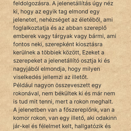
És
feldolgozásra. A jelenetállítás úgy néz
KÖZMONDÁS
ki, hogy az egyik tag elmond egy
jelenetet, nehézséget az életéből, ami
PSZICHO
foglalkoztatja és az abban szereplő
ZENE
emberek vagy tárgyak vagy bármi, ami
fontos neki, szerepként kiosztásra
FILM
kerülnek a többiek között, Ezeket a
szerepeket a jelenetállító osztja ki és
ÉLETMÓD
nagyjából elmondja, hogy milyen
MAGYARSÁG
viselkedés jellemzi az illetőt.
És
Például nagyon összeveszett egy
TÖRTÉNELEM
rokonával, nem békültek ki és már nem
is tud mit tenni, mert a rokon meghalt.
Népszerű szerzőink:
A jelenetben van a főszereplőnk, van a
komor rokon, van egy illető, aki odakinn
cinege
jár-kel és félelmet kelt, hallgatózik és