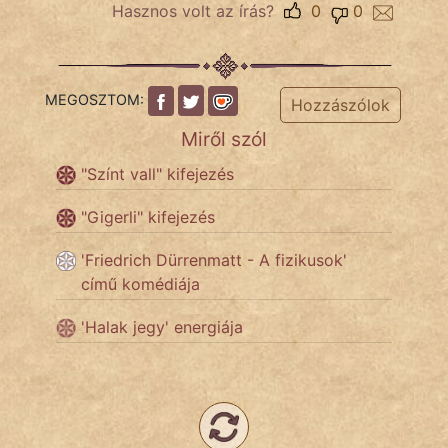
Hasznos volt az írás?
0
0
Népszerű szerzőink:
MEGOSZTOM:
cinege
Hozzászólok
Miről szól
fantom
"Színt vall" kifejezés
Hunor
"Gigerli" kifejezés
Jób Gedeon
'Friedrich Dürrenmatt - A fizikusok'
Láron Ádám
című komédiája
mikkamakka
'Halak jegy' energiája
vörös ördög
nagyöreg