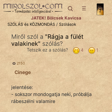
SZÓLÁS ÉS KÖZMONDÁS
témák:
JÁTÉK! Bölcsek Kavicsa
Bibliai
SZÓLÁS és KÖZMONDÁS
/
Szólások
Kifejezések
Miről szól a
"
Rágja a fülét
valakinek
Közmondások
"
szólás?
Tetszik ez a szólás?
4
1
Rímelő
2150
Szállóigék
Cinege
Szóláscsoportok
Szólások
jelentése:
- sokszor mondogatja neki, próbálja
Tréfás
rábeszélni valamire