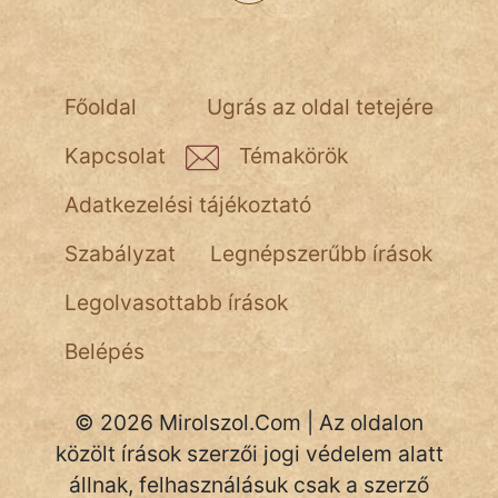
NapHold
Név nélkül
pszichopati
Főoldal
Ugrás az oldal tetejére
szegény legény
Kapcsolat
Témakörök
Hoffer Botond
Adatkezelési tájékoztató
szemfüles
Szabályzat
Legnépszerűbb írások
Legolvasottabb írások
Belépés
© 2026 Mirolszol.Com | Az oldalon
közölt írások szerzői jogi védelem alatt
állnak, felhasználásuk csak a szerző