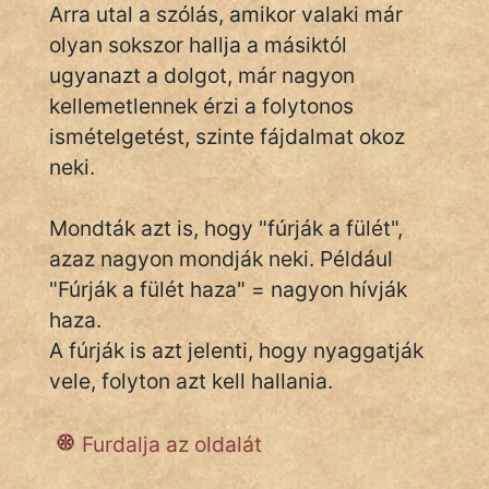
Arra utal a szólás, amikor valaki már
olyan sokszor hallja a másiktól
ugyanazt a dolgot, már nagyon
IRODALOM
kellemetlennek érzi a folytonos
SZÓLÁS
ismételgetést, szinte fájdalmat okoz
És
neki.
KÖZMONDÁS
Mondták azt is, hogy "fúrják a fülét",
PSZICHO
azaz nagyon mondják neki. Például
ZENE
"Fúrják a fülét haza" = nagyon hívják
haza.
FILM
A fúrják is azt jelenti, hogy nyaggatják
ÉLETMÓD
vele, folyton azt kell hallania.
MAGYARSÁG
Furdalja az oldalát
És
TÖRTÉNELEM