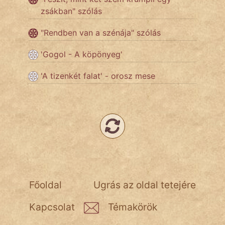
zsákban" szólás
Népszerű szerzőink:
"Rendben van a szénája" szólás
cinege
'Gogol - A köpönyeg'
fantom
'A tizenkét falat' - orosz mese
Hunor
Jób Gedeon
Láron Ádám
mikkamakka
vörös ördög
Főoldal
Ugrás az oldal tetejére
nagyöreg
Kapcsolat
Témakörök