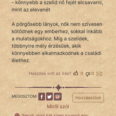
- könnyebb a szelíd nő fejét elcsavarni,
mint az elevenét
IRODALOM
A pörgősebb lányok, nők nem szívesen
SZÓLÁS
kötődnek egy emberhez, sokkal inkább
És
a mulatságokhoz. Míg a szelídek,
KÖZMONDÁS
többnyire mély érzésűek, akik
könnyebben alkalmazkodnak a családi
PSZICHO
élethez.
ZENE
Hasznos volt az írás?
0
0
FILM
ÉLETMÓD
MEGOSZTOM:
Hozzászólok
MAGYARSÁG
És
Miről szól
TÖRTÉNELEM
"Feszít, mint két szem krumpli egy