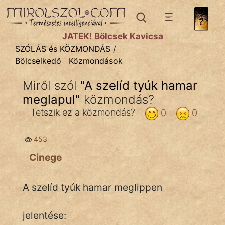
SZÓLÁS ÉS KÖZMONDÁS
témák:
JÁTÉK! Bölcsek Kavicsa
Bibliai
SZÓLÁS és KÖZMONDÁS
/
Bölcselkedő
Közmondások
Kifejezések
Miről szól
"
A szelíd tyúk hamar
Közmondások
meglapul
"
közmondás?
Rímelő
Tetszik ez a közmondás?
0
0
Szállóigék
453
Szóláscsoportok
Cinege
Szólások
A szelíd tyúk hamar meglippen
Tréfás
jelentése: