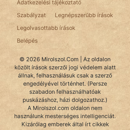
NapHold
Adatkezelési tájékoztató
Név nélkül
Szabályzat
Legnépszerűbb írások
pszichopati
Legolvasottabb írások
szegény legény
Belépés
Hoffer Botond
© 2026 Mirolszol.Com | Az oldalon
szemfüles
közölt írások szerzői jogi védelem alatt
állnak, felhasználásuk csak a szerző
engedélyével történhet. (Persze
szabadon felhasználhatóak
puskázáshoz, házi dolgozathoz.)
A Mirolszol.com oldalon nem
használunk mesterséges intelligenciát.
Kizárólag emberek által írt cikkek