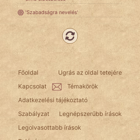
fantom
'Szabadságra nevelés'
Hunor
Jób Gedeon
Láron Ádám
mikkamakka
vörös ördög
Főoldal
Ugrás az oldal tetejére
nagyöreg
Kapcsolat
Témakörök
NapHold
Adatkezelési tájékoztató
Név nélkül
Szabályzat
Legnépszerűbb írások
pszichopati
Legolvasottabb írások
szegény legény