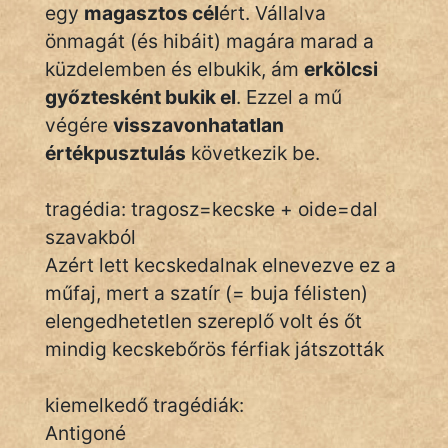
Monda
egy
magasztos cél
ért. Vállalva
önmagát (és hibáit) magára marad a
Novella
küzdelemben és elbukik, ám
erkölcsi
És
győztesként bukik el
. Ezzel a mű
Elbeszélés
végére
visszavonhatatlan
Regény
értékpusztulás
következik be.
Tanmese
tragédia: tragosz=kecske + oide=dal
Vers
szavakból
Azért lett kecskedalnak elnevezve ez a
műfaj, mert a szatír (= buja félisten)
elengedhetetlen szereplő volt és őt
mindig kecskebőrös férfiak játszották
IRODALOM
kiemelkedő tragédiák:
SZÓLÁS
Antigoné
És