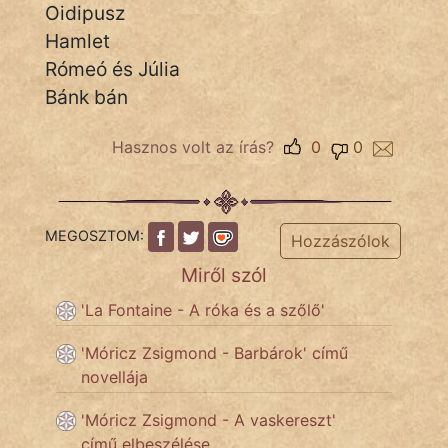
Oidipusz
KÖZMONDÁS
Hamlet
PSZICHO
Rómeó és Júlia
Bánk bán
ZENE
Hasznos volt az írás?
0
0
FILM
ÉLETMÓD
MEGOSZTOM:
MAGYARSÁG
Hozzászólok
És
Miről szól
TÖRTÉNELEM
'La Fontaine - A róka és a szőlő'
Népszerű szerzőink:
'Móricz Zsigmond - Barbárok' című
novellája
cinege
'Móricz Zsigmond - A vaskereszt'
című elbeszélése