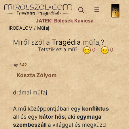
IRODALOM
témák:
JÁTÉK! Bölcsek Kavicsa
Dráma
IRODALOM
/
Műfaj
Elbeszélő
Miről szól a
Tragédia
műfaj?
Költemény
Tetszik ez a mű?
0
0
Eposz
542
Komédia
Koszta Zólyom
Kötelező
drámai műfaj
Legenda
Mese
A mű középpontjában egy
konfliktus
áll és egy
bátor hős
, aki
egymaga
Mitológia
szembeszáll
a világgal és megküzd