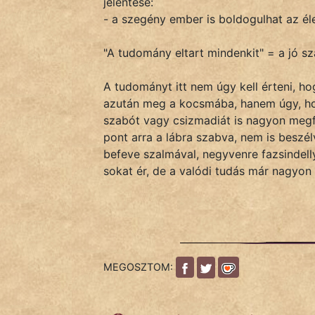
jelentése:
- a szegény ember is boldogulhat az él
IRODALOM
"A tudomány eltart mindenkit" = a jó 
SZÓLÁS
A tudományt itt nem úgy kell érteni, ho
És
azután meg a kocsmába, hanem úgy, hog
KÖZMONDÁS
szabót vagy csizmadiát is nagyon megfi
pont arra a lábra szabva, nem is beszél
PSZICHO
befeve szalmával, negyvenre fazsindell
sokat ér, de a valódi tudás már nagyon
ZENE
FILM
ÉLETMÓD
MEGOSZTOM:
MAGYARSÁG
És
TÖRTÉNELEM