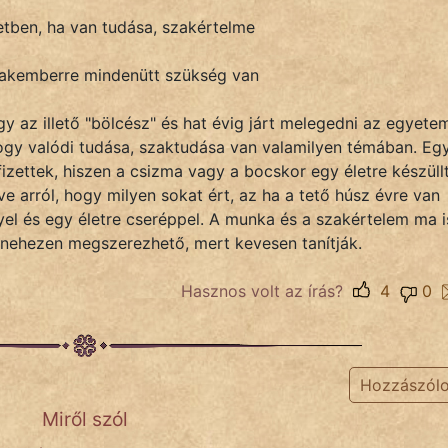
etben, ha van tudása, szakértelme
szakemberre mindenütt szükség van
gy az illető "bölcész" és hat évig járt melegedni az egyete
y valódi tudása, szaktudása van valamilyen témában. Egy
zettek, hiszen a csizma vagy a bocskor egy életre készüll
ve arról, hogy milyen sokat ért, az ha a tető húsz évre van
yel és egy életre cseréppel. A munka és a szakértelem ma i
 nehezen megszerezhető, mert kevesen tanítják.
Hasznos volt az írás?
4
0
Hozzászól
Miről szól