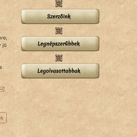
Szerzőink
mre,
Legnépszerűbbek
 jó
t
s
Legolvasottabbak
ok