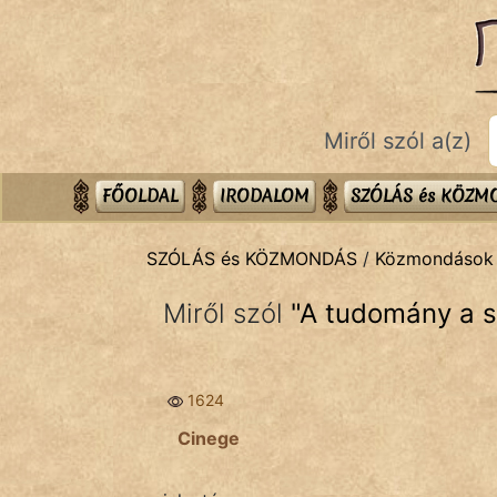
SZÓLÁS ÉS KÖZMONDÁS
témák:
Bibliai
Miről szól a(z)
Kifejezések
Közmondások
FŐOLDAL
IRODALOM
SZÓLÁS és KÖZ
Rímelő
SZÓLÁS és KÖZMONDÁS
/
Közmondások
Szállóigék
Miről szól
"
A tudomány a s
Szóláscsoportok
Szólások
1624
Tréfás
Cinege