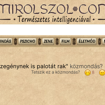
MONDÁS
PSZICHO
ZENE
FILM
ÉLETMÓD
zegénynek is palotát rak
"
közmondás?
Tetszik ez a közmondás?
8