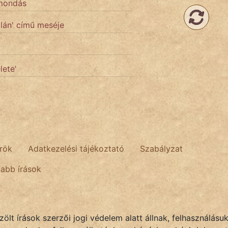
zmondás
zlán' című meséje
lete'
rök
Adatkezelési tájékoztató
Szabályzat
tabb írások
lt írások szerzői jogi védelem alatt állnak, felhasználásu