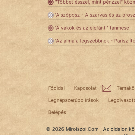
"Többet ésszel, mint pénzzel" kö
'Aiszóposz - A szarvas és az oros
Népszerű szerzőink:
'A vakok és az elefánt ' tanmese
cinege
'Az alma a legszebbnek - Parisz íté
fantom
Hunor
Jób Gedeon
Főoldal
Kapcsolat
Témakö
Láron Ádám
Legnépszerűbb írások
Legolvasot
mikkamakka
Belépés
vörös ördög
nagyöreg
© 2026 Mirolszol.Com | Az oldalon közö