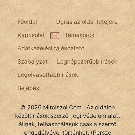
NapHold
Név nélkül
Főoldal
Ugrás az oldal tetejére
pszichopati
Kapcsolat
Témakörök
szegény legény
Adatkezelési tájékoztató
Hoffer Botond
Szabályzat
Legnépszerűbb írások
szemfüles
Legolvasottabb írások
Belépés
© 2026 Mirolszol.Com | Az oldalon
közölt írások szerzői jogi védelem alatt
állnak, felhasználásuk csak a szerző
engedélyével történhet. (Persze