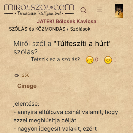
SZÓLÁS ÉS KÖZMONDÁS
témák:
JÁTÉK! Bölcsek Kavicsa
Bibliai
SZÓLÁS és KÖZMONDÁS
/
Szólások
Kifejezések
Miről szól a
"
Túlfeszíti a húrt
"
szólás?
Közmondások
Tetszik ez a szólás?
0
0
Rímelő
1258
Szállóigék
Cinege
Szóláscsoportok
Szólások
jelentése:
- annyira eltúlozva csinál valamit, hogy
Tréfás
ezzel meghiúsítja célját
- nagyon idegesít valakit, ezért