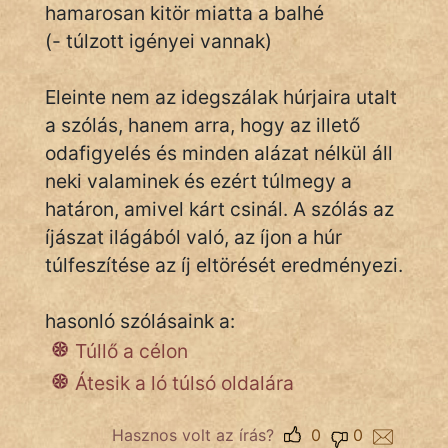
hamarosan kitör miatta a balhé
(- túlzott igényei vannak)
IRODALOM
Eleinte nem az idegszálak húrjaira utalt
SZÓLÁS
a szólás, hanem arra, hogy az illető
És
odafigyelés és minden alázat nélkül áll
KÖZMONDÁS
neki valaminek és ezért túlmegy a
határon, amivel kárt csinál. A szólás az
PSZICHO
íjászat ilágából való, az íjon a húr
ZENE
túlfeszítése az íj eltörését eredményezi.
FILM
hasonló szólásaink a:
Túllő a célon
ÉLETMÓD
Átesik a ló túlsó oldalára
MAGYARSÁG
És
Hasznos volt az írás?
0
0
TÖRTÉNELEM