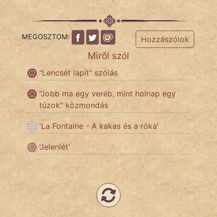
Népszerű szerzőink:
MEGOSZTOM:
Hozzászólok
Miről szól
cinege
"Lencsét lapít" szólás
fantom
"Jobb ma egy veréb, mint holnap egy
Hunor
túzok" közmondás
Jób Gedeon
'La Fontaine - A kakas és a róka'
Láron Ádám
'Jelenlét'
mikkamakka
vörös ördög
nagyöreg