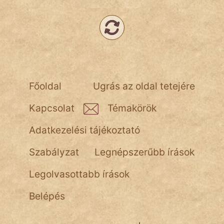
NapHold
Név nélkül
pszichopati
szegény legény
Főoldal
Ugrás az oldal tetejére
Hoffer Botond
Kapcsolat
Témakörök
szemfüles
Adatkezelési tájékoztató
Szabályzat
Legnépszerűbb írások
Legolvasottabb írások
Belépés