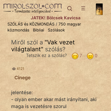
SZÓLÁS ÉS KÖZMONDÁS
témák:
JÁTÉK! Bölcsek Kavicsa
Bibliai
SZÓLÁS és KÖZMONDÁS
/
750 magyar
közmondás
Bibliai
Szólások
Kifejezések
Miről szól a
"
Vak vezet
Közmondások
világtalant
"
szólás?
Rímelő
Tetszik ez a szólás?
7
0
Szállóigék
4121
Szóláscsoportok
Cinege
Szólások
jelentése:
Tréfás
- olyan ember akar mást irányítani, aki
maga is vezetésre szorul