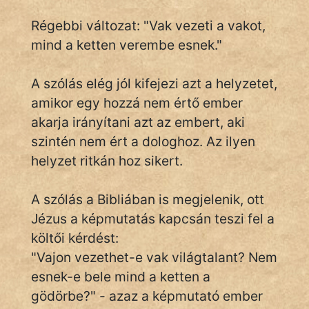
Régebbi változat: "Vak vezeti a vakot,
mind a ketten verembe esnek."
IRODALOM
A szólás elég jól kifejezi azt a helyzetet,
SZÓLÁS
És
amikor egy hozzá nem értő ember
KÖZMONDÁS
akarja irányítani azt az embert, aki
szintén nem ért a dologhoz. Az ilyen
PSZICHO
helyzet ritkán hoz sikert.
ZENE
A szólás a Bibliában is megjelenik, ott
FILM
Jézus a képmutatás kapcsán teszi fel a
költői kérdést:
ÉLETMÓD
"Vajon vezethet-e vak világtalant? Nem
MAGYARSÁG
esnek-e bele mind a ketten a
És
gödörbe?" - azaz a képmutató ember
TÖRTÉNELEM