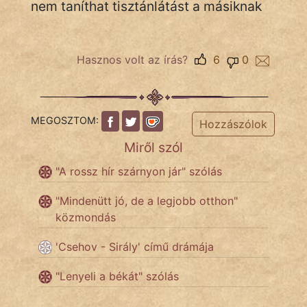
nem taníthat tisztánlátást a másiknak
Népszerű szerzőink:
Hasznos volt az írás?
6
0
cinege
fantom
MEGOSZTOM:
Hozzászólok
Hunor
Miről szól
Jób Gedeon
"A rossz hír szárnyon jár" szólás
Láron Ádám
"Mindenütt jó, de a legjobb otthon"
közmondás
mikkamakka
'Csehov - Sirály' című drámája
vörös ördög
"Lenyeli a békát" szólás
nagyöreg