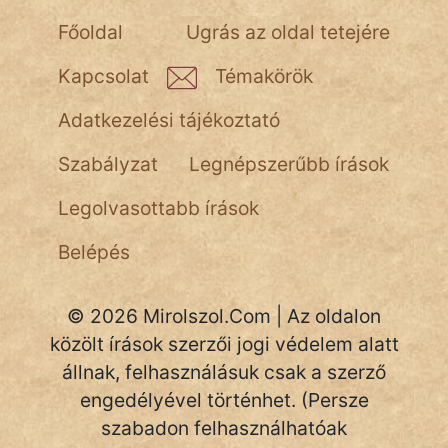
NapHold
Főoldal
Ugrás az oldal tetejére
Név nélkül
Kapcsolat
Témakörök
pszichopati
Adatkezelési tájékoztató
szegény legény
Szabályzat
Legnépszerűbb írások
Hoffer Botond
Legolvasottabb írások
szemfüles
Belépés
© 2026 Mirolszol.Com | Az oldalon
közölt írások szerzői jogi védelem alatt
állnak, felhasználásuk csak a szerző
engedélyével történhet. (Persze
szabadon felhasználhatóak