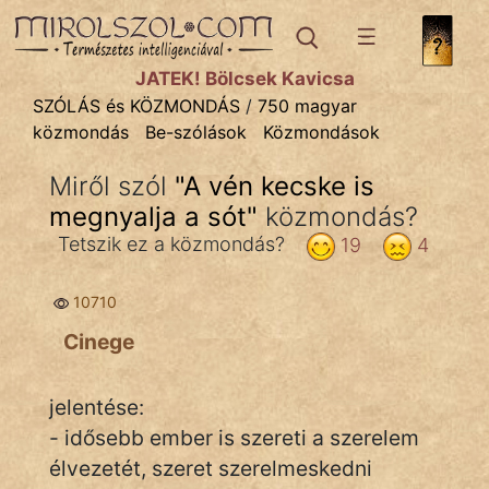
SZÓLÁS ÉS KÖZMONDÁS
témák:
JÁTÉK! Bölcsek Kavicsa
Bibliai
SZÓLÁS és KÖZMONDÁS
/
750 magyar
közmondás
Be-szólások
Közmondások
Kifejezések
Miről szól
"
A vén kecske is
Közmondások
megnyalja a sót
"
közmondás?
Rímelő
Tetszik ez a közmondás?
19
4
Szállóigék
10710
Szóláscsoportok
Cinege
Szólások
jelentése:
Tréfás
- idősebb ember is szereti a szerelem
élvezetét, szeret szerelmeskedni