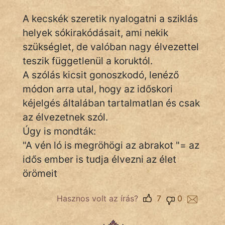
A kecskék szeretik nyalogatni a sziklás
helyek sókirakódásait, ami nekik
IRODALOM
szükséglet, de valóban nagy élvezettel
teszik függetlenül a koruktól.
SZÓLÁS
És
A szólás kicsit gonoszkodó, lenéző
KÖZMONDÁS
módon arra utal, hogy az időskori
kéjelgés általában tartalmatlan és csak
PSZICHO
az élvezetnek szól.
Úgy is mondták:
ZENE
"A vén ló is megröhögi az abrakot "= az
FILM
idős ember is tudja élvezni az élet
örömeit
ÉLETMÓD
Hasznos volt az írás?
7
0
MAGYARSÁG
És
TÖRTÉNELEM