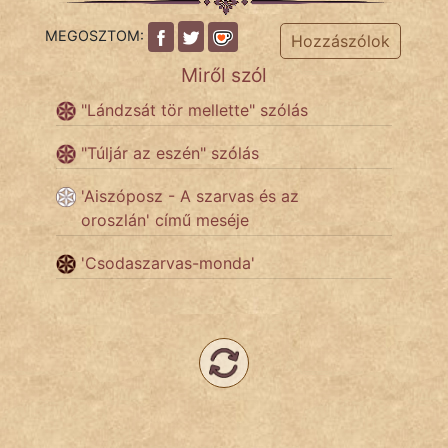
MEGOSZTOM:
Hozzászólok
Népszerű szerzőink:
Miről szól
"Lándzsát tör mellette" szólás
cinege
"Túljár az eszén" szólás
fantom
'Aiszóposz - A szarvas és az
Hunor
oroszlán' című meséje
Jób Gedeon
'Csodaszarvas-monda'
Láron Ádám
mikkamakka
vörös ördög
nagyöreg