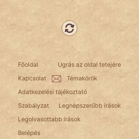
Népszerű szerzőink:
cinege
fantom
Hunor
Főoldal
Ugrás az oldal tetejére
Jób Gedeon
Kapcsolat
Témakörök
Láron Ádám
Adatkezelési tájékoztató
mikkamakka
Szabályzat
Legnépszerűbb írások
vörös ördög
Legolvasottabb írások
nagyöreg
Belépés