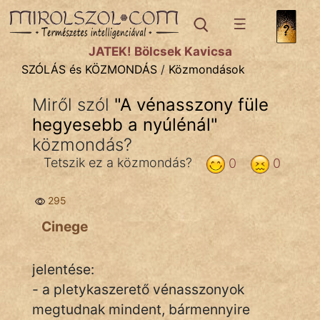
SZÓLÁS ÉS KÖZMONDÁS
témák:
JÁTÉK! Bölcsek Kavicsa
Bibliai
SZÓLÁS és KÖZMONDÁS
/
Közmondások
Kifejezések
Miről szól
"
A vénasszony füle
hegyesebb a nyúlénál
Közmondások
"
közmondás?
Rímelő
Tetszik ez a közmondás?
0
0
Szállóigék
295
Szóláscsoportok
Cinege
Szólások
jelentése:
Tréfás
- a pletykaszerető vénasszonyok
megtudnak mindent, bármennyire