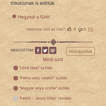
titkolóznak is előttük
Hegyezi a fülét
IRODALOM
SZÓLÁS
Hasznos volt az írás?
0
0
És
KÖZMONDÁS
MEGOSZTOM:
PSZICHO
Hozzászólok
Miről szól
ZENE
'Lóvá teszi' szólás
FILM
"Palira vesz valakit" szólás
ÉLETMÓD
"Magyar anya szülte" szólás
MAGYARSÁG
'Petőfi - János Vitéz' röviden
És
TÖRTÉNELEM