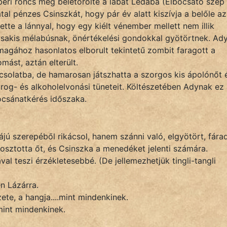
eri roncs még beletörölte a lábát Lédába (Elbocsátó szép
tal pénzes Csinszkát, hogy pár év alatt kiszívja a belőle az
ette a lánnyal, hogy egy kiélt vénember mellett nem illik
, csakis mélabúsnak, önértékelési gondokkal gyötörtnek. Ad
agához hasonlatos elborult tekintetű zombit faragott a
mást, aztán elterült.
csolatba, de hamarosan játszhatta a szorgos kis ápolónőt 
drog- és alkoholelvonási tüneteit. Költészetében Adynak ez
csánatkérés időszaka.
 szerepéből rikácsol, hanem szánni való, elgyötört, fára
ifosztotta őt, és Csinszka a menedéket jelenti számára.
ával teszi érzékletesebbé. (De jellemezhetjük tingli-tangli
en Lázárra.
ete, a hangja....mint mindenkinek.
.mint mindenkinek.