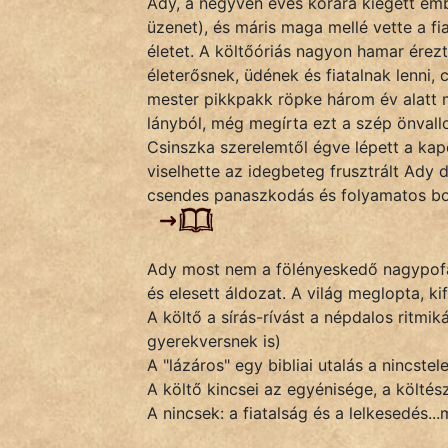
Ady, a negyven éves korára kiégett emb
Monda
üzenet), és máris maga mellé vette a fia
életet. A költőóriás nagyon hamar érezt
Novella
életerősnek, üdének és fiatalnak lenni
És
mester pikkpakk röpke három év alatt m
Elbeszélés
lányból, még megírta ezt a szép önvallo
Regény
Csinszka szerelemtől égve lépett a kap
viselhette az idegbeteg frusztrált Ady 
Tanmese
csendes panaszkodás és folyamatos bo
Vers
Ady most nem a fölényeskedő nagypofájú
és elesett áldozat. A világ meglopta, k
A költő a sírás-rívást a népdalos ritmik
gyerekversnek is)
IRODALOM
A "lázáros" egy bibliai utalás a nincstel
A költő kincsei az egyénisége, a költész
SZÓLÁS
A nincsek: a fiatalság és a lelkesedés..
És