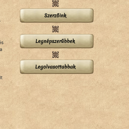
Szerzőink
y
Legnépszerűbbek
és
 a
Legolvasottabbak
dt