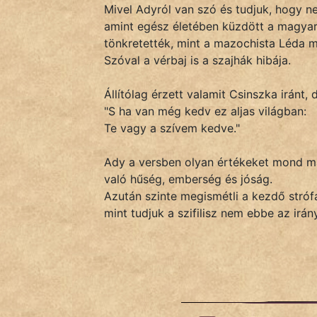
KÖZMONDÁS
Mivel Adyról van szó és tudjuk, hogy ne
amint egész életében küzdött a magyars
PSZICHO
tönkretették, mint a mazochista Léda me
Szóval a vérbaj is a szajhák hibája.
ZENE
Állítólag érzett valamit Csinszka iránt,
FILM
"S ha van még kedv ez aljas világban:
Te vagy a szívem kedve."
ÉLETMÓD
Ady a versben olyan értékeket mond m
MAGYARSÁG
való hűség, emberség és jóság.
És
Azután szinte megismétli a kezdő strófát
TÖRTÉNELEM
mint tudjuk a szifilisz nem ebbe az irány
Népszerű szerzőink:
cinege