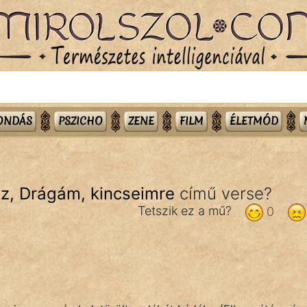
MONDÁS
PSZICHO
ZENE
FILM
ÉLETMÓD
z, Drágám, kincseimre
című verse?
Tetszik ez a mű?
0