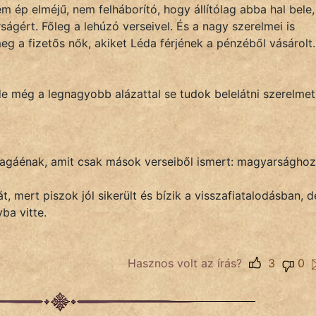
m ép elméjű, nem felháborító, hogy állítólag abba hal bele,
ágért. Főleg a lehúzó verseivel. És a nagy szerelmei is
g a fizetős nők, akiket Léda férjének a pénzéből vásárolt.
 de még a legnagyobb alázattal se tudok belelátni szerelmet
agáénak, amit csak mások verseiből ismert: magyarsághoz
, mert piszok jól sikerült és bízik a visszafiatalodásban, d
ba vitte.
Hasznos volt az írás?
3
0