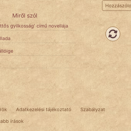
Hozzászól
Miről szól
ttős gyilkosság' című novellája
llada
llóige
rök
Adatkezelési tájékoztató
Szabályzat
tabb írások