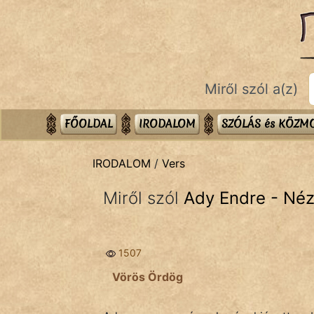
IRODALOM
témák:
Dráma
Miről szól a(z)
Elbeszélő
Költemény
FŐOLDAL
IRODALOM
SZÓLÁS és KÖZ
Eposz
IRODALOM
/
Vers
Komédia
Miről szól
Ady Endre - Néz
Kötelező
Legenda
1507
Mese
Vörös Ördög
Mitológia