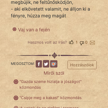
megbújik, ne feltűnősködjön,
- aki elkövetett valamit, ne álljon ki a
fényre, húzza meg magát
IRODALOM
SZÓLÁS
Vaj van a fején
És
KÖZMONDÁS
Hasznos volt az írás?
1
0
PSZICHO
ZENE
MEGOSZTOM:
Hozzászólok
Miről szól
FILM
"Gazda szeme hizlalja a jószágot"
ÉLETMÓD
közmondás
MAGYARSÁG
"Csípje meg a kakas!" közmondás
És
TÖRTÉNELEM