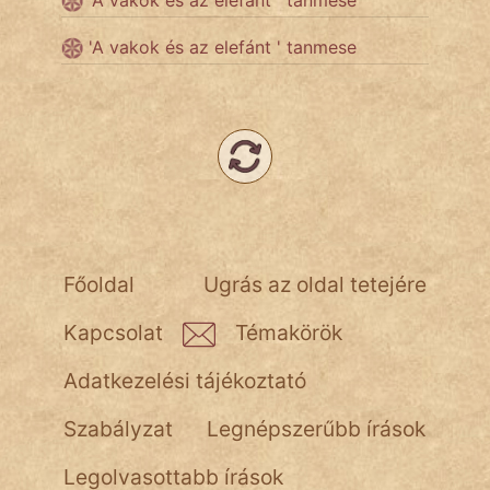
'A vakok és az elefánt ' tanmese
'A vakok és az elefánt ' tanmese
Népszerű szerzőink:
cinege
fantom
Hunor
Jób Gedeon
Főoldal
Ugrás az oldal tetejére
Láron Ádám
Kapcsolat
Témakörök
mikkamakka
Adatkezelési tájékoztató
vörös ördög
Szabályzat
Legnépszerűbb írások
nagyöreg
Legolvasottabb írások