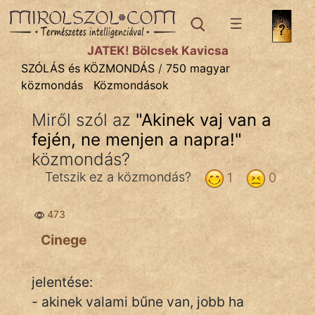
SZÓLÁS ÉS KÖZMONDÁS
témák:
JÁTÉK! Bölcsek Kavicsa
Bibliai
SZÓLÁS és KÖZMONDÁS
/
750 magyar
közmondás
Közmondások
Kifejezések
Miről szól az
"
Akinek vaj van a
Közmondások
fején, ne menjen a napra!
"
Rímelő
közmondás?
Tetszik ez a közmondás?
1
0
Szállóigék
Szóláscsoportok
473
Cinege
Szólások
Tréfás
jelentése:
- akinek valami bűne van, jobb ha