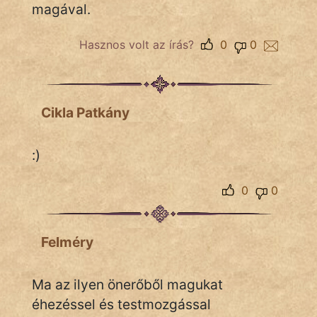
magával.
Hasznos volt az írás?
0
0
Cikla Patkány
:)
0
0
Felméry
Ma az ilyen önerőből magukat
éhezéssel és testmozgással