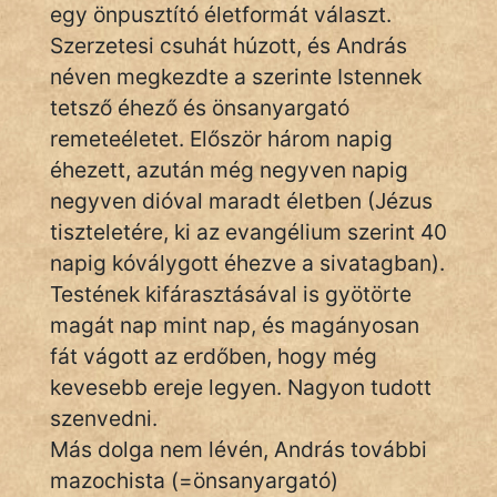
Monda
egy önpusztító életformát választ.
Szerzetesi csuhát húzott, és András
Novella
néven megkezdte a szerinte Istennek
És
tetsző éhező és önsanyargató
Elbeszélés
remeteéletet. Először három napig
Regény
éhezett, azután még negyven napig
negyven dióval maradt életben (Jézus
Tanmese
tiszteletére, ki az evangélium szerint 40
Vers
napig kóválygott éhezve a sivatagban).
Testének kifárasztásával is gyötörte
magát nap mint nap, és magányosan
fát vágott az erdőben, hogy még
kevesebb ereje legyen. Nagyon tudott
IRODALOM
szenvedni.
Más dolga nem lévén, András további
SZÓLÁS
mazochista (=önsanyargató)
És