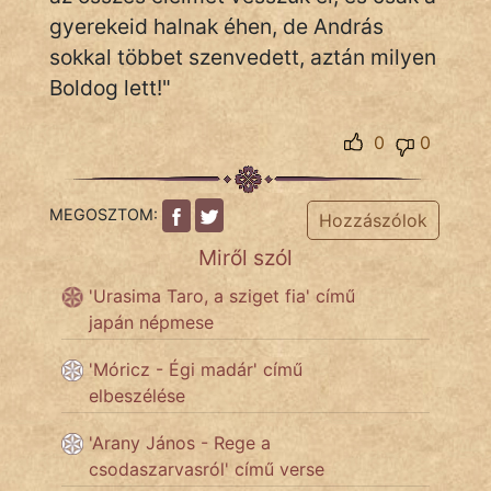
gyerekeid halnak éhen, de András
sokkal többet szenvedett, aztán milyen
Boldog lett!"
0
0
MEGOSZTOM:
Hozzászólok
Miről szól
'Urasima Taro, a sziget fia' című
japán népmese
'Móricz - Égi madár' című
elbeszélése
'Arany János - Rege a
csodaszarvasról' című verse