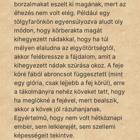
borzalmakat eszelt ki magának, mert az
KÖZMONDÁS
éhezés nem volt elég. Például egy
PSZICHO
tölgyfarönkön egyensúlyozva aludt oly
módon, hogy körberakta magát
ZENE
kihegyezett nádakkal, hogy ha túl
FILM
mélyen elaludna az elgyötörtségtől,
akkor felébressze a fájdalom, amit a
ÉLETMÓD
kihegyezett nádak szúrása okoz. A feje
köré fából abroncsot függesztett (mint
MAGYARSÁG
egy glória, csak lejjebb a fej körül), erre
És
TÖRTÉNELEM
a tákolmányra nehéz köveket tett, hogy
ha meglökné a fejével, mert bealszik,
akkor a kövek jól rázuhanjanak.
Népszerű szerzőink:
Egyértelmű, hogy nem volt hétköznapi
ember, sem lelkierejét, sem szellemi
cinege
képességeit tekintve.