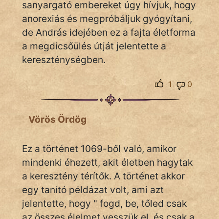
sanyargató embereket úgy hívjuk, hogy
anorexiás és megpróbáljuk gyógyítani,
de András idejében ez a fajta életforma
a megdicsőülés útját jelentette a
kereszténységben.
1
0
Vörös Ördög
Ez a történet 1069-ből való, amikor
mindenki éhezett, akit életben hagytak
a keresztény térítők. A történet akkor
egy tanító példázat volt, ami azt
jelentette, hogy " fogd, be, tőled csak
az összes élelmet vesszük el, és csak a