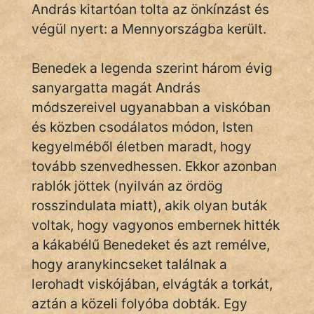
fantom
András kitartóan tolta az önkínzást és
végül nyert: a Mennyországba került.
Hunor
Jób Gedeon
Benedek a legenda szerint három évig
sanyargatta magát András
Láron Ádám
módszereivel ugyanabban a viskóban
és közben csodálatos módon, Isten
mikkamakka
kegyelméből életben maradt, hogy
vörös ördög
tovább szenvedhessen. Ekkor azonban
rablók jöttek (nyilván az ördög
nagyöreg
rosszindulata miatt), akik olyan buták
NapHold
voltak, hogy vagyonos embernek hitték
a kákabélű Benedeket és azt remélve,
Név nélkül
hogy aranykincseket találnak a
pszichopati
lerohadt viskójában, elvágták a torkát,
aztán a közeli folyóba dobták. Egy
szegény legény