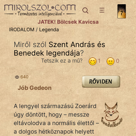
IRODALOM
témák:
JÁTÉK! Bölcsek Kavicsa
Dráma
IRODALOM
/
Legenda
Elbeszélő
Miről szól
Szent András és
Költemény
Benedek legendája
?
Eposz
Tetszik ez a mű?
1
0
Komédia
640
RÖVIDEN
Kötelező
Jób Gedeon
Legenda
A lengyel származású Zoerárd
Mese
úgy döntött, hogy – messze
eltávolodva a normális élettől –
Mitológia
a dolgos hétköznapok helyett