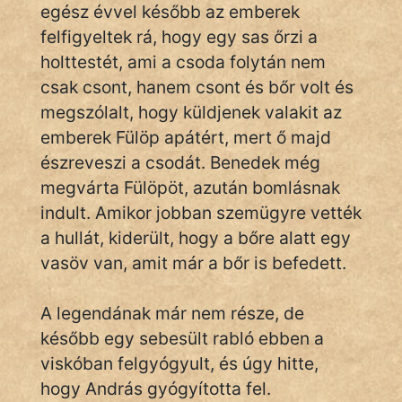
egész évvel később az emberek
felfigyeltek rá, hogy egy sas őrzi a
Hoffer Botond
holttestét, ami a csoda folytán nem
szemfüles
csak csont, hanem csont és bőr volt és
megszólalt, hogy küldjenek valakit az
emberek Fülöp apátért, mert ő majd
észreveszi a csodát. Benedek még
megvárta Fülöpöt, azután bomlásnak
indult. Amikor jobban szemügyre vették
a hullát, kiderült, hogy a bőre alatt egy
vasöv van, amit már a bőr is befedett.
A legendának már nem része, de
később egy sebesült rabló ebben a
viskóban felgyógyult, és úgy hitte,
hogy András gyógyította fel.