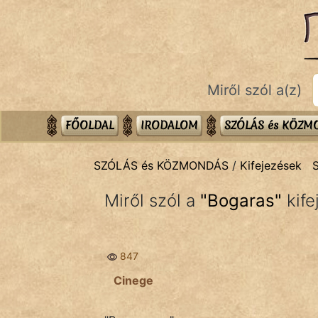
SZÓLÁS ÉS KÖZMONDÁS
témák:
Bibliai
Miről szól a(z)
Kifejezések
Közmondások
FŐOLDAL
IRODALOM
SZÓLÁS és KÖZ
Rímelő
SZÓLÁS és KÖZMONDÁS
/
Kifejezések
Szállóigék
Miről szól a
"
Bogaras
"
kife
Szóláscsoportok
Szólások
847
Tréfás
Cinege