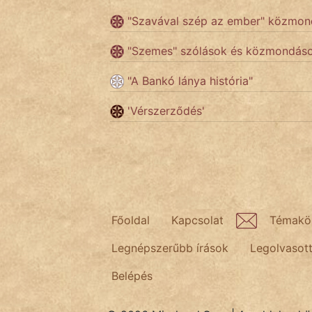
"Szavával szép az ember" közmon
Népszerű szerzőink:
"Szemes" szólások és közmondás
"A Bankó lánya história"
cinege
'Vérszerződés'
fantom
Hunor
Jób Gedeon
Láron Ádám
Főoldal
Kapcsolat
Témakö
mikkamakka
Legnépszerűbb írások
Legolvasot
vörös ördög
Belépés
nagyöreg