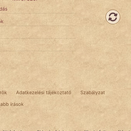
dás
ok
rök
Adatkezelési tájékoztató
Szabályzat
tabb írások