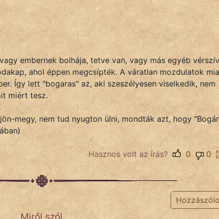
 vagy embernek bolhája, tetve van, vagy más egyéb vérszí
 odakap, ahol éppen megcsípték. A váratlan mozdulatok mia
er. Így lett "bogaras" az, aki szeszélyesen viselkedik, nem
it miért tesz.
on jön-megy, nem tud nyugton ülni, mondták azt, hogy "Bogár
jában)
Hasznos volt az írás?
0
0
Hozzászól
Miről szól