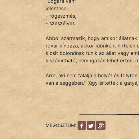
"Bogara van"
jelentése:
- rögeszmés,
IRODALOM
- szeszélyes
SZÓLÁS
Abból származik, hogy amikor állatnak
És
rovar kínozza, akkor időnként hirtelen
KÖZMONDÁS
kicsit bolondnak tűnik az állat vagy emb
kiszámítható, nem igazán lehet érteni m
PSZICHO
Arra, aki nem találja a helyét és folyt
ZENE
van a seggében." (úgy értették a gatyá
FILM
ÉLETMÓD
MAGYARSÁG
MEGOSZTOM:
És
TÖRTÉNELEM