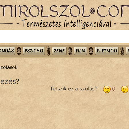
MONDÁS
PSZICHO
ZENE
FILM
ÉLETMÓD
Szólások
jezés?
Tetszik ez a szólás?
0