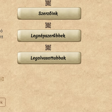
Szerzőink
vó
Legnépszerűbbek
tt
Legolvasottabbak
ok