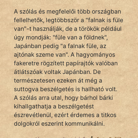
A szólás és megfelelői több országban
fellelhetők, legtöbbször a "falnak is füle
IRODALOM
van"-t használják, de a törökök például
úgy mondják: "füle van a földnek",
SZÓLÁS
És
Japánban pedig "a falnak füle, az
KÖZMONDÁS
ajtónak szeme van". A hagyományos
fakeretre rögzített papírajtók valóban
PSZICHO
átlátszóak voltak Japánban. De
természetesen ezeken át még a
ZENE
suttogva beszélgetés is hallható volt.
FILM
A szólás arra utal, hogy bárhol bárki
kihallgathatja a beszélgetést
ÉLETMÓD
észrevétlenül, ezért érdemes a titkos
MAGYARSÁG
dolgokról eszerint kommunikálni.
És
TÖRTÉNELEM