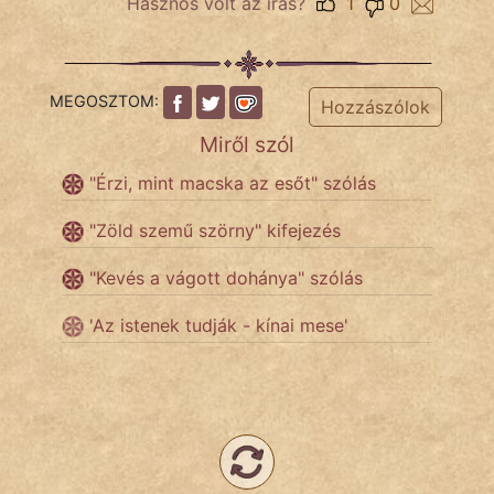
Hasznos volt az írás?
1
0
Népszerű szerzőink:
MEGOSZTOM:
Hozzászólok
cinege
Miről szól
fantom
"Érzi, mint macska az esőt" szólás
Hunor
"Zöld szemű szörny" kifejezés
Jób Gedeon
"Kevés a vágott dohánya" szólás
Láron Ádám
'Az istenek tudják - kínai mese'
mikkamakka
vörös ördög
nagyöreg