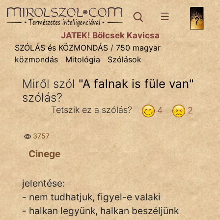
SZÓLÁS ÉS KÖZMONDÁS
témák:
JÁTÉK! Bölcsek Kavicsa
Bibliai
SZÓLÁS és KÖZMONDÁS
/
750 magyar
közmondás
Mitológia
Szólások
Kifejezések
Miről szól
"
A falnak is füle van
"
Közmondások
szólás?
Rímelő
Tetszik ez a szólás?
4
2
Szállóigék
3757
Szóláscsoportok
Cinege
Szólások
jelentése:
Tréfás
- nem tudhatjuk, figyel-e valaki
- halkan legyünk, halkan beszéljünk