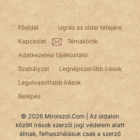
NapHold
Név nélkül
Főoldal
Ugrás az oldal tetejére
pszichopati
Kapcsolat
Témakörök
szegény legény
Adatkezelési tájékoztató
Hoffer Botond
Szabályzat
Legnépszerűbb írások
szemfüles
Legolvasottabb írások
Belépés
© 2026 Mirolszol.Com | Az oldalon
közölt írások szerzői jogi védelem alatt
állnak, felhasználásuk csak a szerző