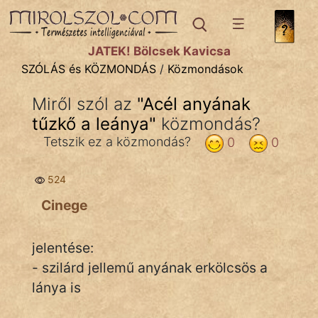
SZÓLÁS ÉS KÖZMONDÁS
témák:
JÁTÉK! Bölcsek Kavicsa
Bibliai
SZÓLÁS és KÖZMONDÁS
/
Közmondások
Kifejezések
Miről szól az
"
Acél anyának
tűzkő a leánya
Közmondások
"
közmondás?
Tetszik ez a közmondás?
0
0
Rímelő
524
Szállóigék
Cinege
Szóláscsoportok
Szólások
jelentése:
- szilárd jellemű anyának erkölcsös a
Tréfás
lánya is