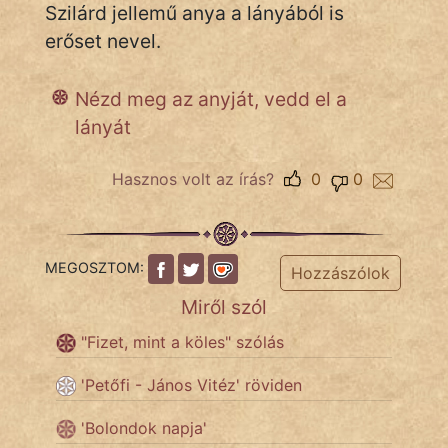
Szilárd jellemű anya a lányából is
erőset nevel.
IRODALOM
Nézd meg az anyját, vedd el a
SZÓLÁS
lányát
És
KÖZMONDÁS
Hasznos volt az írás?
0
0
PSZICHO
ZENE
MEGOSZTOM:
Hozzászólok
FILM
Miről szól
"Fizet, mint a köles" szólás
ÉLETMÓD
'Petőfi - János Vitéz' röviden
MAGYARSÁG
És
'Bolondok napja'
TÖRTÉNELEM