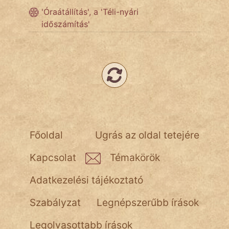
'Óraátállítás', a 'Téli-nyári
időszámítás'
Népszerű szerzőink:
cinege
fantom
Hunor
Jób Gedeon
Főoldal
Ugrás az oldal tetejére
Láron Ádám
Kapcsolat
Témakörök
mikkamakka
Adatkezelési tájékoztató
vörös ördög
Szabályzat
Legnépszerűbb írások
nagyöreg
Legolvasottabb írások