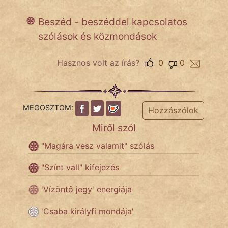
Beszéd - beszéddel kapcsolatos
szólások és közmondások
IRODALOM
SZÓLÁS
Hasznos volt az írás?
0
0
És
KÖZMONDÁS
PSZICHO
MEGOSZTOM:
Hozzászólok
Miről szól
ZENE
"Magára vesz valamit" szólás
FILM
"Színt vall" kifejezés
ÉLETMÓD
'Vízöntő jegy' energiája
MAGYARSÁG
És
'Csaba királyfi mondája'
TÖRTÉNELEM