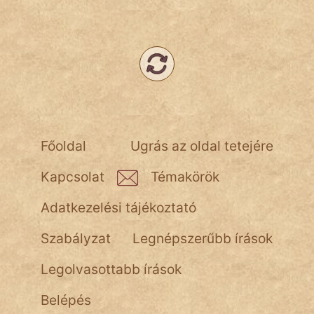
Népszerű szerzőink:
cinege
fantom
Hunor
Főoldal
Ugrás az oldal tetejére
Jób Gedeon
Kapcsolat
Témakörök
Láron Ádám
Adatkezelési tájékoztató
mikkamakka
Szabályzat
Legnépszerűbb írások
vörös ördög
Legolvasottabb írások
nagyöreg
Belépés