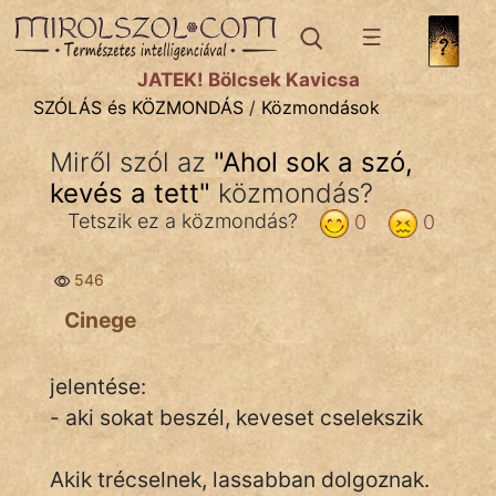
SZÓLÁS ÉS KÖZMONDÁS
témák:
JÁTÉK! Bölcsek Kavicsa
Bibliai
SZÓLÁS és KÖZMONDÁS
/
Közmondások
Kifejezések
Miről szól az
"
Ahol sok a szó,
kevés a tett
Közmondások
"
közmondás?
Tetszik ez a közmondás?
0
0
Rímelő
546
Szállóigék
Cinege
Szóláscsoportok
Szólások
jelentése:
- aki sokat beszél, keveset cselekszik
Tréfás
Akik trécselnek, lassabban dolgoznak.